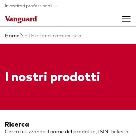
Skip to main content
Investitori professionali
Home
ETF e fondi comuni lista
Prodotti di investimento
Back to main menu
Eventi ed approfondimenti
I nostri prodotti
Visualizza i nostri prodotti per categorie
Back to main menu
La società
Cerca i nostri prodotti
Approfondimenti
ETF
Back to main menu
Fondi indicizzati
Chi siamo
Ricerca
Fondi attivi
Cerca utilizzando il nome del prodotto, ISIN, ticker o
Azionario