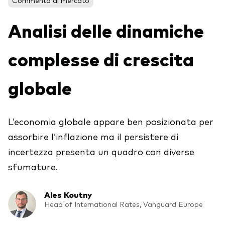
Obbligazionario
Analisi delle dinamiche
Multi-asset
complesse di crescita
ESG
Eventi e webcast
globale
Scopri di più sulle nostre soluzioni
d’investimento
Scopri la V Generation
ETF
L’economia globale appare ben posizionata per
assorbire l’inflazione ma il persistere di
Fondi indicizzati
incertezza presenta un quadro con diverse
Multi-asset
sfumature.
LifeStrategy
Ales Koutny
ESG
ETF knowledge centre
Head of International Rates, Vanguard Europe
Obbligazionario