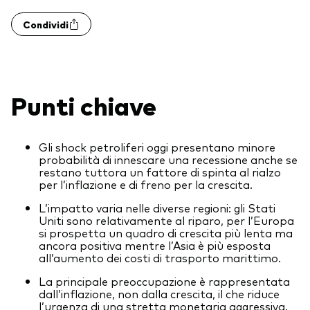
Obbligazionario a gestione attiva
Condividi
Prevenzione delle frodi
Portafogli Modello
Mercato monetario
Punti chiave
Investi con Vanguard
2026 Outlook di mercato
Come investire con Vanguard
Gli shock petroliferi oggi presentano minore
probabilità di innescare una recessione anche se
Documenti importanti
restano tuttora un fattore di spinta al rialzo
per l’inflazione e di freno per la crescita.
L’impatto varia nelle diverse regioni: gli Stati
Contattaci
Uniti sono relativamente al riparo, per l’Europa
si prospetta un quadro di crescita più lenta ma
Il Team
ancora positiva mentre l’Asia è più esposta
all’aumento dei costi di trasporto marittimo.
Investment stewardship
La principale preoccupazione è rappresentata
Il sondaggio Vanguard Advice
dall’inflazione, non dalla crescita, il che riduce
l’urgenza di una stretta monetaria aggressiva.