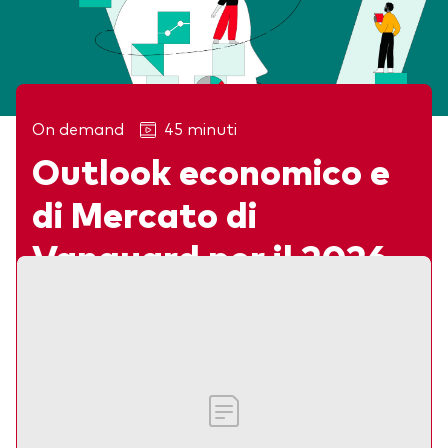
On demand
45 minuti
Outlook economico e
Articoli in evidenza
di Mercato di
Vanguard per il 2026
Webinar
Scopri le prospettive di lungo termine di
Vanguard per gli investitori nel 2026 e
oltre.
Jumana Saleheen e Shaan Raithatha