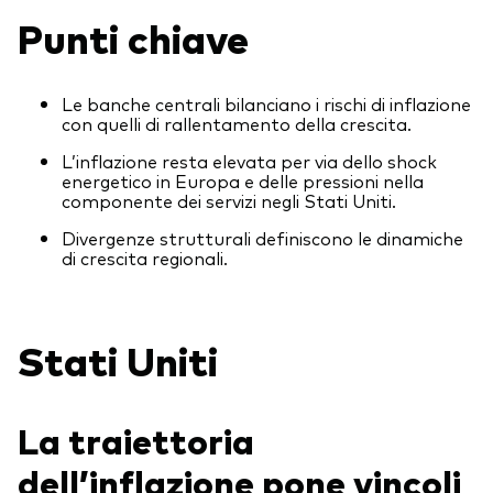
Obbligazionario a gestione attiva
Punti chiave
Prevenzione delle frodi
Portafogli Modello
Mercato monetario
Le banche centrali bilanciano i rischi di inflazione
con quelli di rallentamento della crescita.
L’inflazione resta elevata per via dello shock
Investi con Vanguard
energetico in Europa e delle pressioni nella
componente dei servizi negli Stati Uniti.
2026 Outlook di mercato
Come investire con Vanguard
Divergenze strutturali definiscono le dinamiche
di crescita regionali.
Documenti importanti
Stati Uniti
Contattaci
Il Team
La traiettoria
Investment stewardship
Il sondaggio Vanguard Advice
dell’inflazione pone vincoli