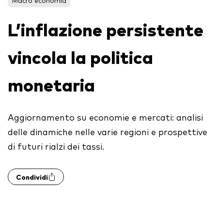
Obbligazionario
L’inflazione persistente
Multi-asset
vincola la politica
ESG
Eventi e webcast
monetaria
Scopri di più sulle nostre soluzioni
d’investimento
Scopri la V Generation
ETF
Aggiornamento su economie e mercati: analisi
delle dinamiche nelle varie regioni e prospettive
Fondi indicizzati
di futuri rialzi dei tassi.
Multi-asset
LifeStrategy
Condividi
ESG
ETF knowledge centre
Obbligazionario