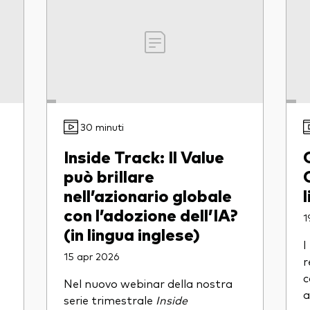
30 minuti
Inside Track: Il Value
può brillare
nell’azionario globale
con l’adozione dell’IA?
1
(in lingua inglese)
I
15 apr 2026
r
c
Nel nuovo webinar della nostra
a
serie trimestrale
Inside