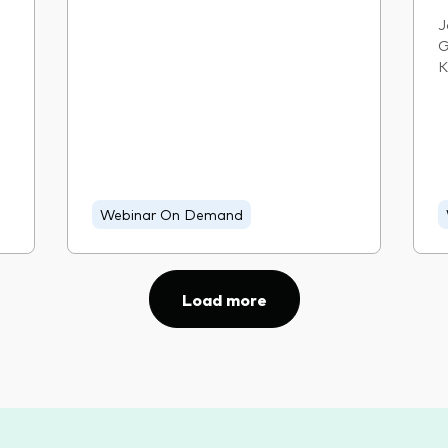
J
G
K
Webinar On Demand
Load more