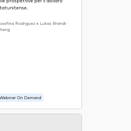
lle prospettive per il dollaro
tatunitense.
osefina Rodriguez e Lukas Brandl-
heng
Webinar On Demand