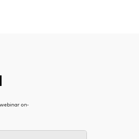
d
i webinar on-