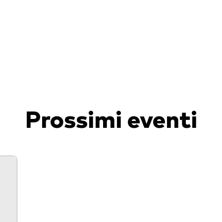
igazionario a gestione
va
afogli Modello
cato monetario
Prossimi eventi