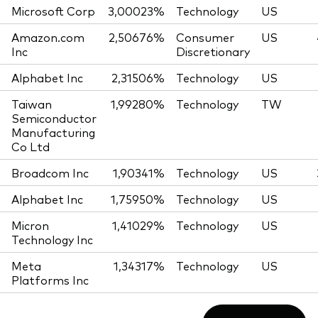
Microsoft Corp
3,00023%
Technology
US
Amazon.com
2,50676%
Consumer
US
Inc
Discretionary
Alphabet Inc
2,31506%
Technology
US
Taiwan
1,99280%
Technology
TW
Semiconductor
Manufacturing
Co Ltd
Broadcom Inc
1,90341%
Technology
US
Alphabet Inc
1,75950%
Technology
US
Micron
1,41029%
Technology
US
Technology Inc
Meta
1,34317%
Technology
US
Platforms Inc