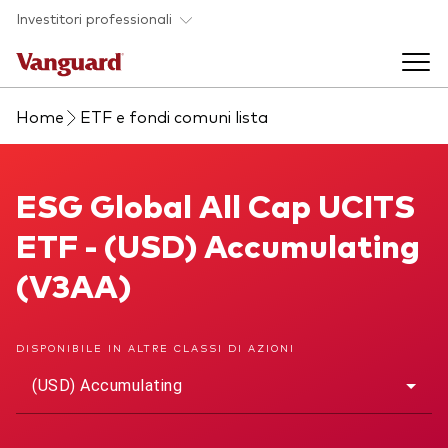
Skip to main content
Investitori professionali
Home
ETF e fondi comuni lista
Prodotti di investimento
Back to main menu
ESG Global All Cap UCITS ETF
ESG Global All Cap UCITS
Eventi ed approfondimenti
ETF - (USD) Accumulating
Visualizza i nostri prodotti per categorie
Back to main menu
La società
(V3AA)
Cerca i nostri prodotti
Approfondimenti
ETF
Back to main menu
DISPONIBILE IN ALTRE CLASSI DI AZIONI
Fondi indicizzati
(USD) Accumulating
Chi siamo
Fondi attivi
Azionario