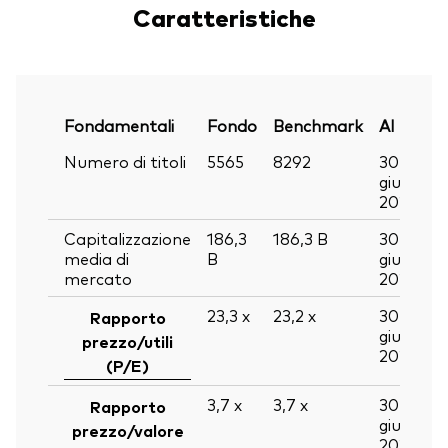
Caratteristiche
Fondamentali
Fondo
Benchmark
Al
Numero di titoli
5565
8292
30
giu
2026
Capitalizzazione
186,3
186,3
B
30
media di
B
giu
mercato
2026
23,3
x
23,2
x
30
Rapporto
giu
prezzo/utili
2026
(P/E)
3,7
x
3,7
x
30
Rapporto
giu
prezzo/valore
2026