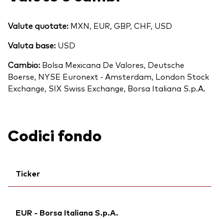
Valute quotate:
MXN, EUR, GBP, CHF, USD
Valuta base:
USD
Cambio:
Bolsa Mexicana De Valores, Deutsche
Boerse, NYSE Euronext - Amsterdam, London Stock
Exchange, SIX Swiss Exchange, Borsa Italiana S.p.A.
Codici fondo
Ticker
Ticker iNav Bloomberg:
IV3AAEUR
EUR - Borsa Italiana S.p.A.
Ticker di borsa:
V3AA