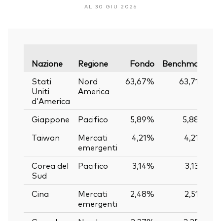
AL 30 GIU 2026
V
Nazione
Regione
Fondo
Benchmark
Stati
Nord
63,67%
63,71%
Uniti
America
d'America
Giappone
Pacifico
5,89%
5,88%
Taiwan
Mercati
4,21%
4,21%
emergenti
Corea del
Pacifico
3,14%
3,13%
Sud
Cina
Mercati
2,48%
2,51%
emergenti