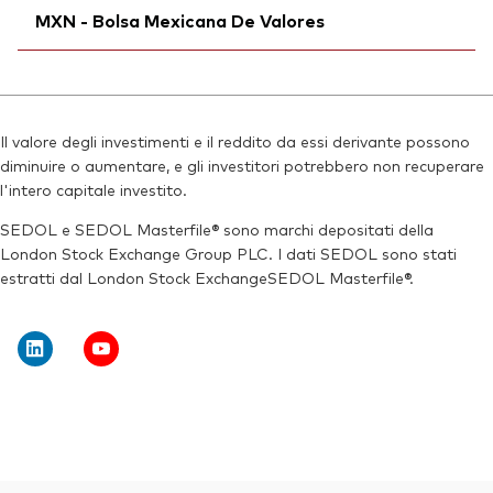
Reuters:
V3AA.S
MXN - Bolsa Mexicana De Valores
Bloomberg:
V3AB LN
SEDOL:
BMV7ZQ4
ISIN:
IE00BNG8L278
Ticker di borsa:
Ticker iNav Bloomberg:
V3AA
IV3AAMXN
Reuters:
V3AB.L
Bloomberg:
V3AA MM
SEDOL:
BMV7ZL9
Il valore degli investimenti e il reddito da essi derivante possono
Ticker di borsa:
V3AA
diminuire o aumentare, e gli investitori potrebbero non recuperare
Ticker di borsa:
V3AB
ISIN:
IE00BNG8L278
l'intero capitale investito.
Reuters:
V3AA.MX
SEDOL e SEDOL Masterfile® sono marchi depositati della
London Stock Exchange Group PLC. I dati SEDOL sono stati
SEDOL:
BMB6903
estratti dal London Stock ExchangeSEDOL Masterfile®.