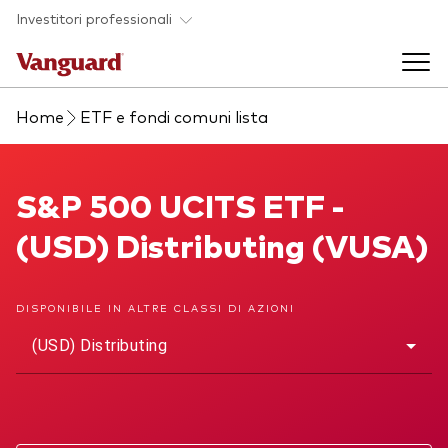
Skip to main content
Investitori professionali
Home
ETF e fondi comuni lista
Prodotti di investimento
Back to main menu
S&P 500 UCITS ETF
S&P 500 UCITS ETF -
Eventi ed approfondimenti
(USD) Distributing (VUSA)
Visualizza i nostri prodotti per categorie
Back to main menu
La società
Cerca i nostri prodotti
DISPONIBILE IN ALTRE CLASSI DI AZIONI
Approfondimenti
ETF
Back to main menu
(USD) Distributing
Fondi indicizzati
Chi siamo
Fondi attivi
Azionario