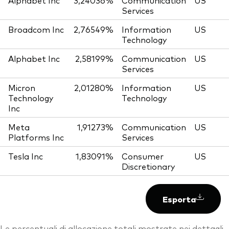
Alphabet Inc
3,24036%
Communication
US
Services
Broadcom Inc
2,76549%
Information
US
Technology
Alphabet Inc
2,58199%
Communication
US
Services
Micron
2,01280%
Information
US
Technology
Technology
Inc
Meta
1,91273%
Communication
US
Platforms Inc
Services
Tesla Inc
1,83091%
Consumer
US
Discretionary
Esporta
Le percentuali di allocazione totali mostrate nei dettagli