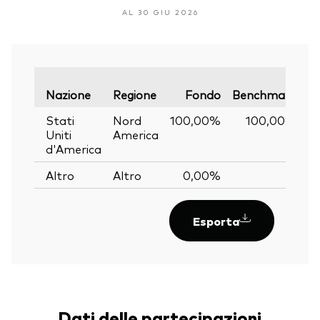
AL 30 GIU 2026
Va
Nazione
Regione
Fondo
Benchmark
Stati
Nord
100,00%
100,00%
Uniti
America
d'America
Altro
Altro
0,00%
—
Esporta
Dati delle partecipazioni