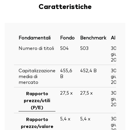
Caratteristiche
Fondamentali
Fondo
Benchmark
Al
Numero di titoli
504
503
30
giu
2026
Capitalizzazione
455,6
452,4
B
30
media di
B
giu
mercato
2026
27,5
x
27,5
x
30
Rapporto
giu
prezzo/utili
2026
(P/E)
5,4
x
5,4
x
30
Rapporto
giu
prezzo/valore
2026