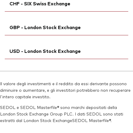
ISIN:
IE00B3XXRP09
CHF - SIX Swiss Exchange
Ticker di borsa:
VUSD
Reuters:
VUSA.AS
ISIN:
IE00B3XXRP09
SEDOL:
Ticker iNav Bloomberg:
B99L0D9
IVUSACHF
Reuters:
VUSDN.MX
GBP - London Stock Exchange
Bloomberg:
VUSA SW
SEDOL:
BD3V033
ISIN:
IE00B3XXRP09
Ticker iNav Bloomberg:
IVUSAGBP
Reuters:
VUSA.S
USD - London Stock Exchange
Bloomberg:
VUSA LN
SEDOL:
B93QQN2
ISIN:
IE00B3XXRP09
Ticker di borsa:
Ticker iNav Bloomberg:
VUSA
IVUSDUSD
Reuters:
VUSA.L
Bloomberg:
VUSD LN
SEDOL:
B7NLLS3
Il valore degli investimenti e il reddito da essi derivante possono
ISIN:
IE00B3XXRP09
diminuire o aumentare, e gli investitori potrebbero non recuperare
Ticker di borsa:
VUSA
Reuters:
VUSD.L
l'intero capitale investito.
SEDOL:
B7NLJN4
SEDOL e SEDOL Masterfile® sono marchi depositati della
London Stock Exchange Group PLC. I dati SEDOL sono stati
Ticker di borsa:
VUSD
estratti dal London Stock ExchangeSEDOL Masterfile®.