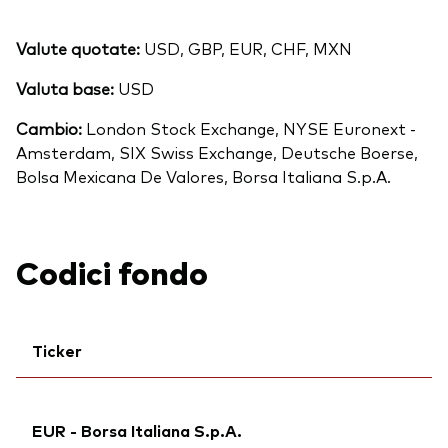
Valute quotate:
USD, GBP, EUR, CHF, MXN
Valuta base:
USD
Cambio:
London Stock Exchange, NYSE Euronext -
Amsterdam, SIX Swiss Exchange, Deutsche Boerse,
Bolsa Mexicana De Valores, Borsa Italiana S.p.A.
Codici fondo
Ticker
Ticker iNav Bloomberg:
IVJPNEUR
EUR - Borsa Italiana S.p.A.
Ticker di borsa:
VJPN