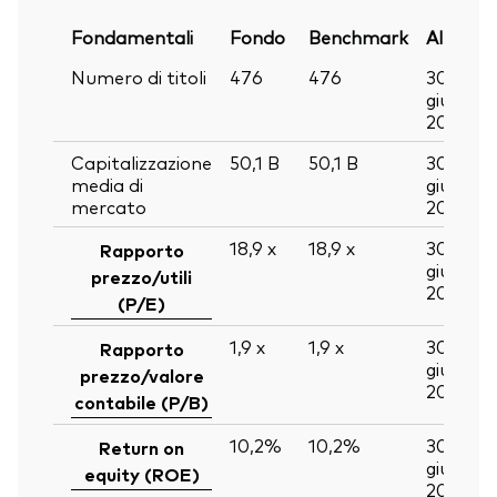
Fondamentali
Fondo
Benchmark
Al
Numero di titoli
476
476
30
giu
2026
Capitalizzazione
50,1
B
50,1
B
30
media di
giu
mercato
2026
18,9
x
18,9
x
30
Rapporto
giu
prezzo/utili
2026
(P/E)
1,9
x
1,9
x
30
Rapporto
giu
prezzo/valore
2026
contabile (P/B)
10,2%
10,2%
30
Return on
giu
equity (ROE)
2026