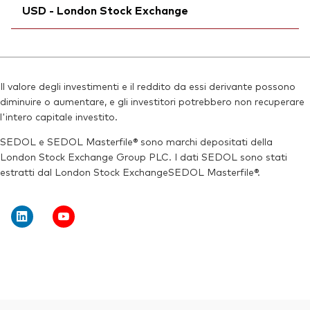
Reuters:
VJPN.S
USD - London Stock Exchange
Bloomberg:
VJPN LN
SEDOL:
B975GP7
ISIN:
IE00B95PGT31
Ticker di borsa:
Ticker iNav Bloomberg:
VJPN
IVDJPUSD
Reuters:
VJPN.L
Bloomberg:
VDJP LN
SEDOL:
B9L8M65
Il valore degli investimenti e il reddito da essi derivante possono
ISIN:
IE00B95PGT31
diminuire o aumentare, e gli investitori potrebbero non recuperare
Ticker di borsa:
VJPN
Reuters:
VDJP.L
l'intero capitale investito.
SEDOL:
B9G7DV9
SEDOL e SEDOL Masterfile® sono marchi depositati della
London Stock Exchange Group PLC. I dati SEDOL sono stati
Ticker di borsa:
VDJP
estratti dal London Stock ExchangeSEDOL Masterfile®.