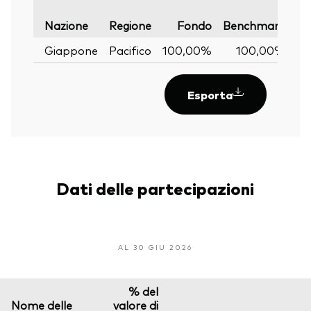
Va
Nazione
Regione
Fondo
Benchmark
Giappone
Pacifico
100,00%
100,00%
Esporta
Dati delle partecipazioni
AL 30 GIU 2026
% del
Nome delle
valore di