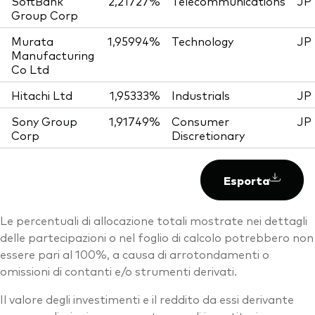
SoftBank
2,21727%
Telecommunications
JP
Group Corp
Murata
1,95994%
Technology
JP
Manufacturing
Co Ltd
Hitachi Ltd
1,95333%
Industrials
JP
Sony Group
1,91749%
Consumer
JP
Corp
Discretionary
Esporta
Le percentuali di allocazione totali mostrate nei dettagli
delle partecipazioni o nel foglio di calcolo potrebbero non
essere pari al 100%, a causa di arrotondamenti o
omissioni di contanti e/o strumenti derivati.
Il valore degli investimenti e il reddito da essi derivante