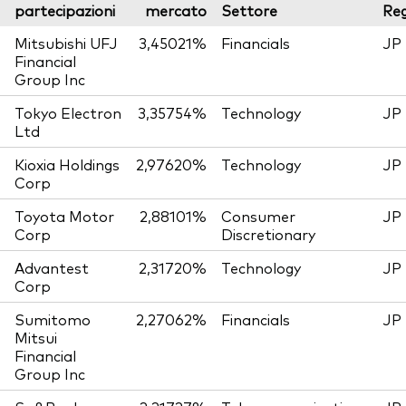
partecipazioni
mercato
Settore
Re
Mitsubishi UFJ
3,45021%
Financials
JP
Financial
Group Inc
Tokyo Electron
3,35754%
Technology
JP
Ltd
Kioxia Holdings
2,97620%
Technology
JP
Corp
Toyota Motor
2,88101%
Consumer
JP
Corp
Discretionary
Advantest
2,31720%
Technology
JP
Corp
Sumitomo
2,27062%
Financials
JP
Mitsui
Financial
Group Inc