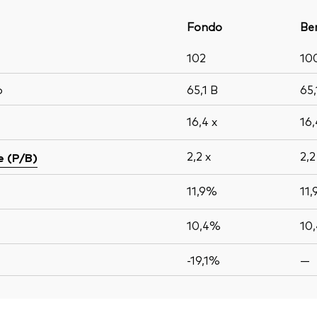
Fondo
Be
102
10
o
65,1
B
65
16,4
x
16
2,2
x
2,
e (P/B)
11,9%
11
10,4%
10
-19,1%
—