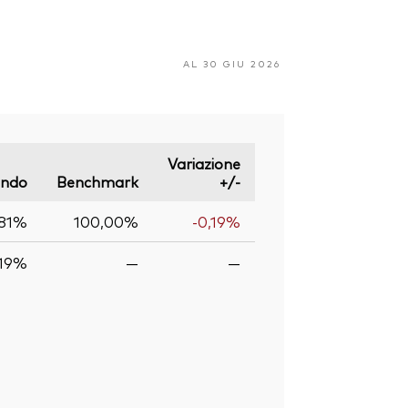
AL 30 GIU 2026
Variazione
ndo
Benchmark
+/-
,81%
100,00%
-0,19%
,19%
—
—