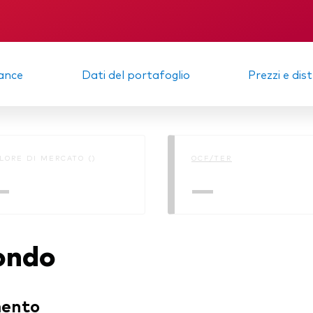
igazionario a gestione
va
KID
Relazione semes
afogli Modello
ance
Dati del portafoglio
Prezzi e dis
cato monetario
LORE DI MERCATO ()
OCF/TER
—
—
fondo
mento