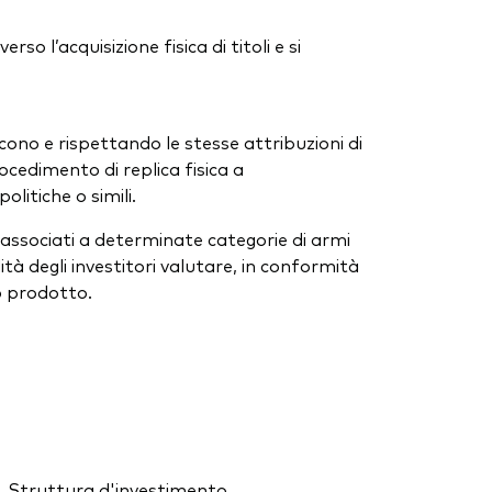
so l’acquisizione fisica di titoli e si
iscono e rispettando le stesse attribuzioni di
ocedimento di replica fisica a
litiche o simili.
ssociati a determinate categorie di armi
tà degli investitori valutare, in conformità
to prodotto.
Struttura d'investimento