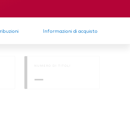
trale
Memorandum
tribuzioni
Informazioni di acquisto
NUMERO DI TITOLI
—