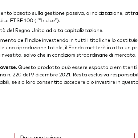
ento basato sulla gestione passiva, o indicizzazione, attraver
dice FTSE 100 (l’“Indice”).
età del Regno Unito ad alta capitalizzazione.
dimento dell’Indice investendo in tutti i titoli che lo costitu
bile una riproduzione totale, il Fondo metterà in atto un pr
stito, salvo che in condizioni straordinarie di mercato, po
roverse.
Questo prodotto può essere esposto a emittenti a
na n. 220 del 9 dicembre 2021. Resta esclusiva responsabili
icabili, se sia loro consentito accedere a o investire in ques
Data quotazione