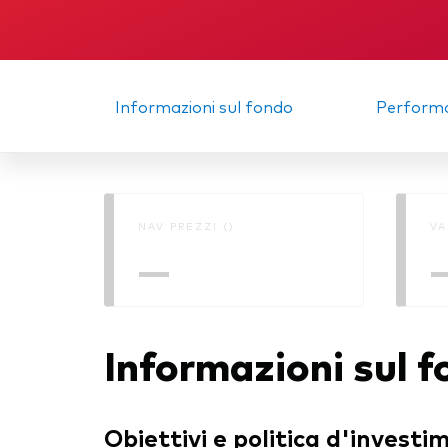
Multi-asset
Obbl
atti
ESG
Port
Informazioni sul fondo
Perform
Mer
NAV PREZZI ()
VA
—
Informazioni sul 
Obiettivi e politica d'investi