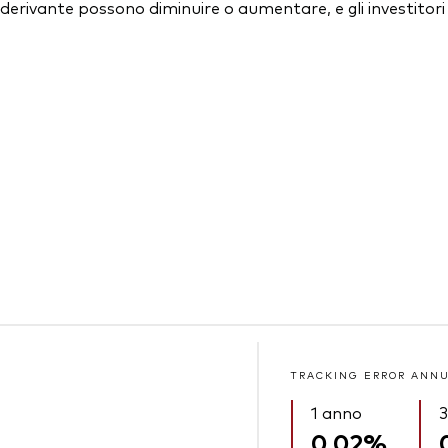
essi derivante possono diminuire o aumentare, e gli investit
TRACKING ERROR ANN
1 anno
3
0,02%