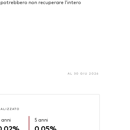
ori potrebbero non recuperare l'intero
AL 30 GIU 2026
UALIZZATO
 anni
5 anni
0,02%
0,05%