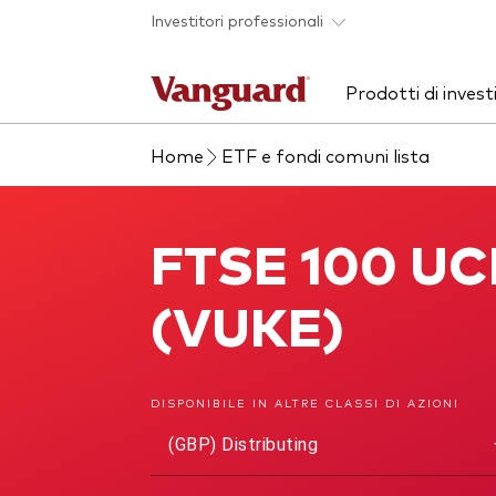
Skip to main content
Investitori professionali
Prodotti di inves
Home
ETF e fondi comuni lista
Visualizza i nostri
Approfondimenti
Chi siamo
Scop
Eve
Sco
prodotti per categorie
sol
Cerca i nostri prodotti
ETF
FTSE 100 UCI
FTSE 100 UCITS ETF
ETF
Fondi
(VUKE)
Fondi indicizzati
Mult
Fondi attivi
Life
Il sondaggio Vanguard
Advice
DISPONIBILE IN ALTRE CLASSI DI AZIONI
Azionario
ESG
(GBP) Distributing
Obbligazionario
Obbl