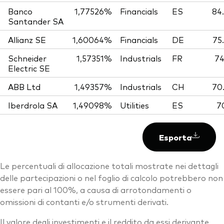
Banco
1,77526%
Financials
ES
84
Santander SA
Allianz SE
1,60064%
Financials
DE
75
Schneider
1,57351%
Industrials
FR
74
Electric SE
ABB Ltd
1,49357%
Industrials
CH
70
Iberdrola SA
1,49098%
Utilities
ES
7
Esporta
Le percentuali di allocazione totali mostrate nei dettagli
delle partecipazioni o nel foglio di calcolo potrebbero non
essere pari al 100%, a causa di arrotondamenti o
omissioni di contanti e/o strumenti derivati.
Il valore degli investimenti e il reddito da essi derivante