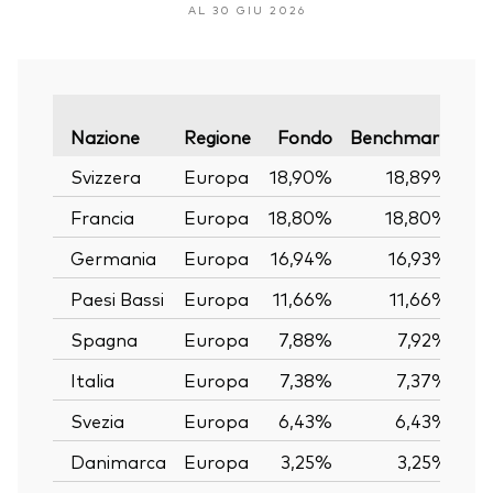
AL 30 GIU 2026
Var
Nazione
Regione
Fondo
Benchmark
Svizzera
Europa
18,90%
18,89%
Francia
Europa
18,80%
18,80%
Germania
Europa
16,94%
16,93%
Paesi Bassi
Europa
11,66%
11,66%
Spagna
Europa
7,88%
7,92%
Italia
Europa
7,38%
7,37%
Svezia
Europa
6,43%
6,43%
Danimarca
Europa
3,25%
3,25%