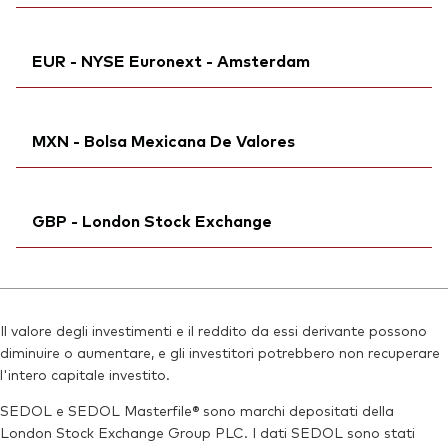
Ticker di borsa:
VERX
Ticker iNav Bloomberg:
IVERXEUR
ISIN:
IE00BKX55S42
EUR - NYSE Euronext - Amsterdam
Bloomberg:
VERX GY
MEX ID:
VIVFTS
Ticker di borsa:
VERX
Reuters:
Ticker iNav Bloomberg:
VERX.DE
IVERXEUR
ISIN:
IE00BKX55S42
MXN - Bolsa Mexicana De Valores
SEDOL:
Bloomberg:
BWTW572
VERX NA
Reuters:
VERX.DE
Ticker di borsa:
VERX
SEDOL:
Bloomberg:
BWTW572
VERXN MM
ISIN:
IE00BKX55S42
GBP - London Stock Exchange
Ticker di borsa:
VERX
Reuters:
VERX.AS
ISIN:
IE00BKX55S42
SEDOL:
Ticker iNav Bloomberg:
BQWJ8J1
IVERXGBP
Reuters:
VERXN.MX
Bloomberg:
VERX LN
SEDOL:
BG0SHN7
Il valore degli investimenti e il reddito da essi derivante possono
ISIN:
IE00BKX55S42
diminuire o aumentare, e gli investitori potrebbero non recuperare
Reuters:
VERX.L
l'intero capitale investito.
SEDOL:
BKXH1S2
SEDOL e SEDOL Masterfile® sono marchi depositati della
London Stock Exchange Group PLC. I dati SEDOL sono stati
Ticker di borsa:
VERX