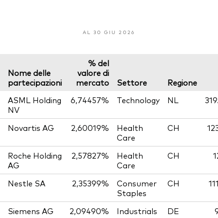
AL 30 GIU 2026
% del
Nome delle
valore di
partecipazioni
mercato
Settore
Regione
ASML Holding
6,74457%
Technology
NL
319
NV
Novartis AG
2,60019%
Health
CH
12
Care
Roche Holding
2,57827%
Health
CH
1
AG
Care
Nestle SA
2,35399%
Consumer
CH
11
Staples
Siemens AG
2,09490%
Industrials
DE