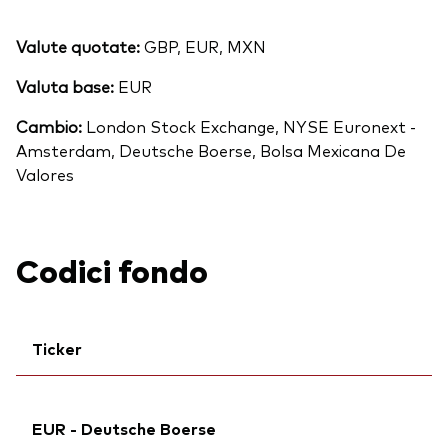
Valute quotate:
GBP, EUR, MXN
Valuta base:
EUR
Cambio:
London Stock Exchange, NYSE Euronext -
Amsterdam, Deutsche Boerse, Bolsa Mexicana De
Valores
Codici fondo
Ticker
Ticker iNav Bloomberg:
IVERXEUR
EUR - Deutsche Boerse
Bloomberg:
VERX GY