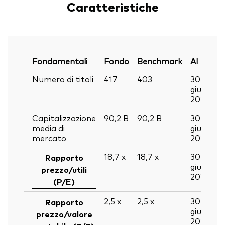
Caratteristiche
Fondamentali
Fondo
Benchmark
Al
Numero di titoli
417
403
30
giu
2026
Capitalizzazione
90,2
B
90,2
B
30
media di
giu
mercato
2026
18,7
x
18,7
x
30
Rapporto
giu
prezzo/utili
2026
(P/E)
2,5
x
2,5
x
30
Rapporto
giu
prezzo/valore
2026