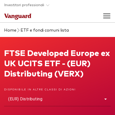
Skip to main content
Investitori professionali
Home
ETF e fondi comuni lista
Prodotti di investimento
Back to main menu
FTSE Developed Europe ex UK UCITS ETF
FTSE Developed Europe ex
Eventi ed approfondimenti
UK UCITS ETF - (EUR)
Visualizza i nostri prodotti per categorie
Back to main menu
La società
Distributing (VERX)
Cerca i nostri prodotti
Approfondimenti
ETF
Back to main menu
DISPONIBILE IN ALTRE CLASSI DI AZIONI
Fondi indicizzati
(EUR) Distributing
Chi siamo
Fondi attivi
Azionario