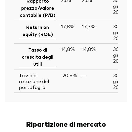
Rapporto
giu
prezzo/valore
2026
contabile (P/B)
17,8%
17,7%
30
Return on
giu
equity (ROE)
2026
14,8%
14,8%
30
Tasso di
giu
crescita degli
2026
utili
Tasso di
-20,8%
—
30
rotazione del
giu
portafoglio
2026
Ripartizione di mercato