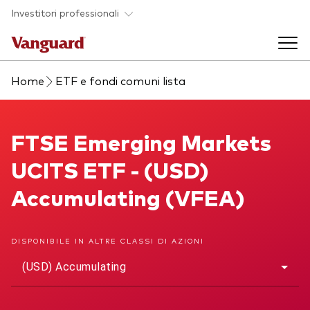
Skip to main content
Investitori professionali
Home
ETF e fondi comuni lista
Prodotti di investimento
Back to main menu
FTSE Emerging Markets UCITS ETF
FTSE Emerging Markets
Eventi ed approfondimenti
UCITS ETF - (USD)
Visualizza i nostri prodotti per categorie
Back to main menu
La società
Accumulating (VFEA)
Cerca i nostri prodotti
Approfondimenti
ETF
Back to main menu
DISPONIBILE IN ALTRE CLASSI DI AZIONI
Fondi indicizzati
(USD) Accumulating
Chi siamo
Fondi attivi
Azionario