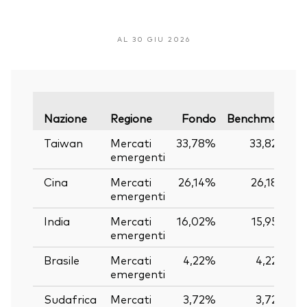
AL 30 GIU 2026
V
Nazione
Regione
Fondo
Benchmark
Taiwan
Mercati
33,78%
33,82%
emergenti
Cina
Mercati
26,14%
26,18%
emergenti
India
Mercati
16,02%
15,95%
emergenti
Brasile
Mercati
4,22%
4,22%
emergenti
Sudafrica
Mercati
3,72%
3,72%