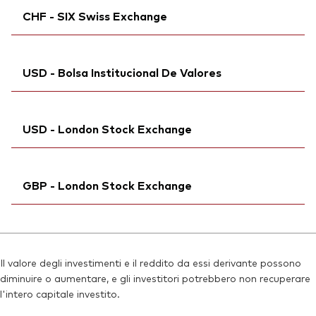
ISIN:
IE00BK5BR733
CHF - SIX Swiss Exchange
SEDOL:
Bloomberg:
BKMDRM7
VFEA GY
Reuters:
VFEA.MI
Ticker di borsa:
VFEA
SEDOL:
Ticker iNav Bloomberg:
BKMDRM7
IVFEACHF
ISIN:
IE00BK5BR733
USD - Bolsa Institucional De Valores
Bloomberg:
VFEA SW
Reuters:
VFEA.DE
ISIN:
IE00BK5BR733
SEDOL:
Bloomberg:
BJGTPB9
VFEAN MM
Reuters:
VFEA.S
USD - London Stock Exchange
Ticker di borsa:
VFEA
SEDOL:
BJGTPD1
ISIN:
IE00BK5BR733
Ticker di borsa:
Ticker iNav Bloomberg:
VFEA
IVFEAUSD
Reuters:
VFEAN.BIV
GBP - London Stock Exchange
Bloomberg:
VFEA LN
SEDOL:
BL1FVP2
ISIN:
IE00BK5BR733
Ticker iNav Bloomberg:
IVFEAGBP
Reuters:
VFEA.L
Bloomberg:
VFEG LN
SEDOL:
BJGTNT3
Il valore degli investimenti e il reddito da essi derivante possono
ISIN:
IE00BK5BR733
diminuire o aumentare, e gli investitori potrebbero non recuperare
Ticker di borsa:
VFEA
Reuters:
VGVFEG.L
l'intero capitale investito.
SEDOL:
BJGTP64