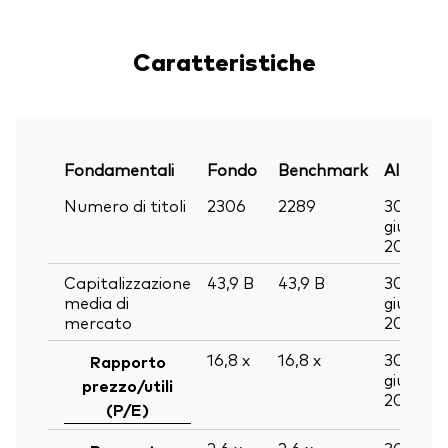
Caratteristiche
Fondamentali
Fondo
Benchmark
Al
Numero di titoli
2306
2289
30
giu
2026
Capitalizzazione
43,9
B
43,9
B
30
media di
giu
mercato
2026
16,8
x
16,8
x
30
Rapporto
giu
prezzo/utili
2026
(P/E)
2,6
x
2,6
x
30