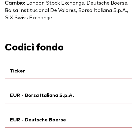
Cambio:
London Stock Exchange, Deutsche Boerse,
Bolsa Institucional De Valores, Borsa Italiana S.p.A.,
SIX Swiss Exchange
Codici fondo
Ticker
Ticker iNav Bloomberg:
IVFEAEUR
EUR - Borsa Italiana S.p.A.
Ticker di borsa:
VFEA
Bloomberg:
VFEA IM
Ticker iNav Bloomberg:
IVFEAEUR
ISIN:
IE00BK5BR733
EUR - Deutsche Boerse
Ticker di borsa:
VFEA
MEX ID:
VRBUBE
Bloomberg:
VFEA IM
Reuters:
Ticker iNav Bloomberg:
VFEA.MI
IVFEAEUR