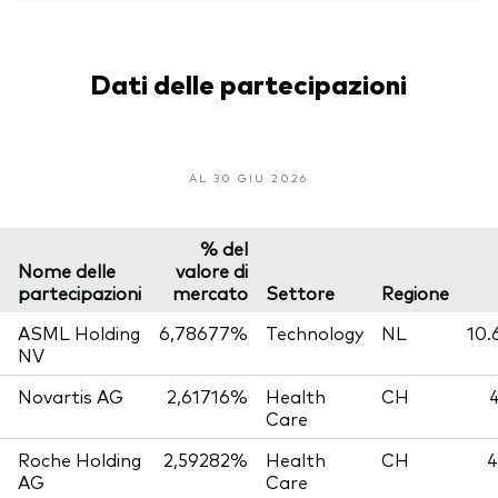
Dati delle partecipazioni
AL 30 GIU 2026
% del
Nome delle
valore di
partecipazioni
mercato
Settore
Regione
ASML Holding
6,78677%
Technology
NL
10.
NV
Novartis AG
2,61716%
Health
CH
4
Care
Roche Holding
2,59282%
Health
CH
4
AG
Care