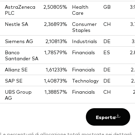
AstraZeneca
2,50805%
Health
GB
3.
PLC
Care
Nestle SA
2,36893%
Consumer
CH
3
Staples
Siemens AG
2,10813%
Industrials
DE
3
Banco
1,78579%
Financials
ES
2.
Santander SA
Allianz SE
1,61233%
Financials
DE
2
SAP SE
1,40873%
Technology
DE
2
UBS Group
1,38857%
Financials
CH
AG
Esporta
Le percentuali di allocazione totali mostrate nei dettagli