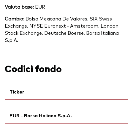
Valuta base:
EUR
Cambio:
Bolsa Mexicana De Valores, SIX Swiss
Exchange, NYSE Euronext - Amsterdam, London
Stock Exchange, Deutsche Boerse, Borsa Italiana
S.p.A.
Codici fondo
Ticker
Ticker iNav Bloomberg:
IV3EAEUR
EUR - Borsa Italiana S.p.A.
Ticker di borsa:
V3EA
Bloomberg:
V3EA IM
Ticker iNav Bloomberg:
IV3EAEUR