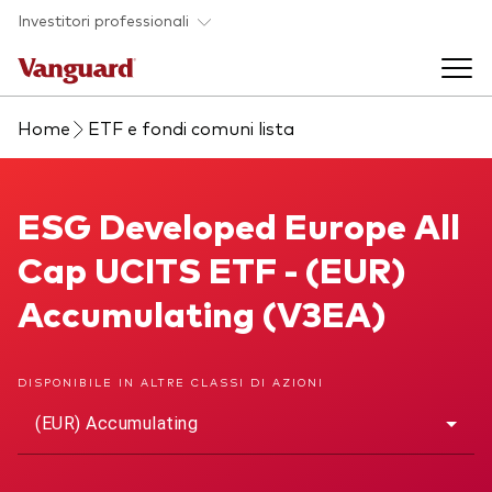
Skip to main content
Investitori professionali
Home
ETF e fondi comuni lista
Prodotti di investimento
Back to main menu
ESG Developed Europe All Cap UCITS ETF
ESG Developed Europe All
Eventi ed approfondimenti
Cap UCITS ETF - (EUR)
Visualizza i nostri prodotti per categorie
Back to main menu
La società
Accumulating (V3EA)
Cerca i nostri prodotti
Approfondimenti
ETF
Back to main menu
DISPONIBILE IN ALTRE CLASSI DI AZIONI
Fondi indicizzati
(EUR) Accumulating
Chi siamo
Fondi attivi
Azionario