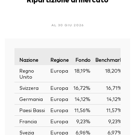
AL 30 GIU 2026
Var
Nazione
Regione
Fondo
Benchmark
Regno
Europa
18,19%
18,20%
Unito
Svizzera
Europa
16,72%
16,71%
Germania
Europa
14,12%
14,12%
Paesi Bassi
Europa
11,56%
11,57%
Francia
Europa
9,23%
9,23%
Svezia
Europa
6,96%
6,97%