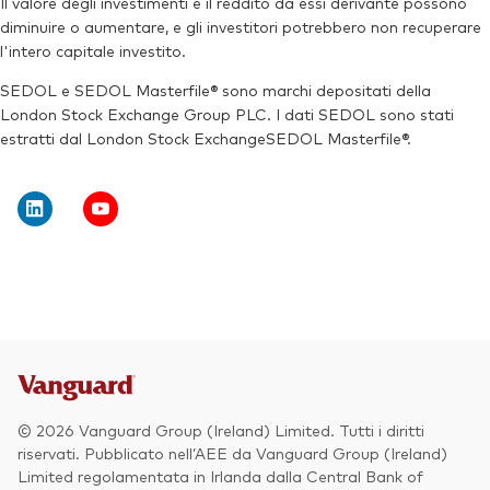
Il valore degli investimenti e il reddito da essi derivante possono
Ticker di borsa:
V3DA
diminuire o aumentare, e gli investitori potrebbero non recuperare
Ticker di borsa:
V3EA
ISIN:
IE000QUOSE01
l'intero capitale investito.
Reuters:
V3DAN.MX
SEDOL e SEDOL Masterfile® sono marchi depositati della
London Stock Exchange Group PLC. I dati SEDOL sono stati
SEDOL:
BNTBNG1
estratti dal London Stock ExchangeSEDOL Masterfile®.
© 2026 Vanguard Group (Ireland) Limited. Tutti i diritti
riservati. Pubblicato nell’AEE da Vanguard Group (Ireland)
Limited regolamentata in Irlanda dalla Central Bank of