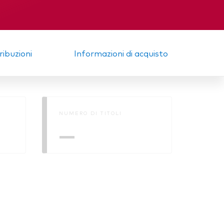
a
Memorandum
tribuzioni
Informazioni di acquisto
NUMERO DI TITOLI
—