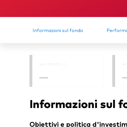
Multi-asset
Obbl
atti
ESG
Port
Informazioni sul fondo
Perform
Mer
NAV PREZZI ()
VA
—
Informazioni sul 
Obiettivi e politica d'investi