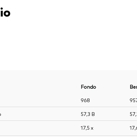
io
Fondo
Be
968
95
o
57,3
B
57
17,5
x
17