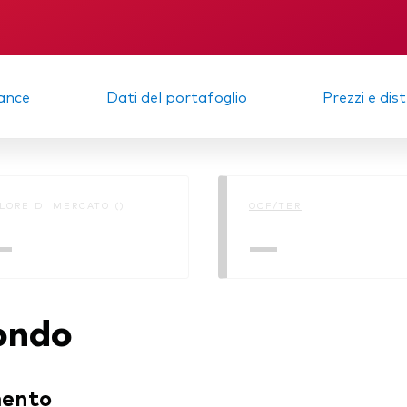
igazionario a gestione
va
KID
Informativa sull
sostenibilità
afogli Modello
Relazione semestrale
ance
Dati del portafoglio
Prezzi e dis
cato monetario
LORE DI MERCATO ()
OCF/TER
—
—
fondo
mento