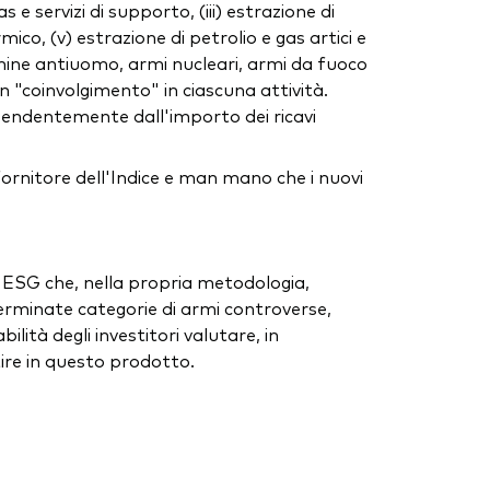
 e servizi di supporto, (iii) estrazione di
ico, (v) estrazione di petrolio e gas artici e
, mine antiuomo, armi nucleari, armi da fuoco
 un "coinvolgimento" in ciascuna attività.
ipendentemente dall'importo dei ricavi
fornitore dell'Indice e man mano che i nuovi
e ESG che, nella propria metodologia,
erminate categorie di armi controverse,
ità degli investitori valutare, in
stire in questo prodotto.