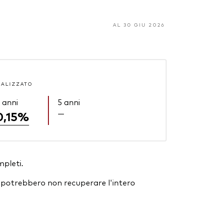
AL 30 GIU 2026
UALIZZATO
 anni
5 anni
—
0,15%
mpleti.
ori potrebbero non recuperare l'intero