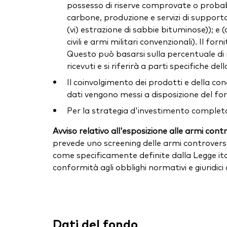
possesso di riserve comprovate o probabili 
carbone, produzione e servizi di supporto,
(vi) estrazione di sabbie bituminose)); e
civili e armi militari convenzionali). Il f
Questo può basarsi sulla percentuale di r
ricevuti e si riferirà a parti specifiche 
Il coinvolgimento dei prodotti e della c
dati vengono messi a disposizione del forn
Per la strategia d'investimento completa
Avviso relativo all'esposizione alle armi cont
prevede uno screening delle armi controvers
come specificamente definite dalla Legge ital
conformità agli obblighi normativi e giuridici
Dati del fondo