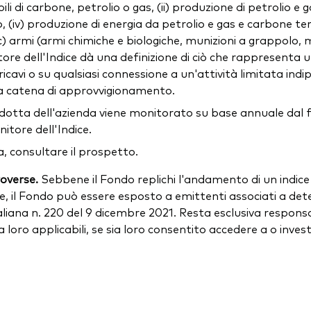
di carbone, petrolio o gas, (ii) produzione di petrolio e gas
 (iv) produzione di energia da petrolio e gas e carbone term
 (c) armi (armi chimiche e biologiche, munizioni a grappolo
ornitore dell'Indice dà una definizione di ciò che rappresenta
icavi o su qualsiasi connessione a un'attività limitata ind
della catena di approvvigionamento.
ondotta dell'azienda viene monitorato su base annuale dal 
itore dell'Indice.
, consultare il prospetto.
roverse.
Sebbene il Fondo replichi l'andamento di un indic
e, il Fondo può essere esposto a emittenti associati a det
iana n. 220 del 9 dicembre 2021. Resta esclusiva responsabil
 a loro applicabili, se sia loro consentito accedere a o inve