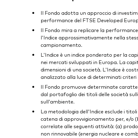
Il Fondo adotta un approccio di investiment
performance del FTSE Developed Europe A
Il Fondo mira a replicare la performance d
l'Indice approssimativamente nella stessa
campionamento.
L'Indice è un indice ponderato per la cap
nei mercati sviluppati in Europa. La capita
dimensioni di una società. L'Indice è cost
analizzato alla luce di determinati criter
Il Fondo promuove determinate caratterist
dal portafoglio dei titoli delle società s
sull'ambiente.
La metodologia dell'Indice esclude i titoli
catena di approvvigionamento per, e/o (b)
correlate alle seguenti attività: (a) prod
non rinnovabile (energia nucleare e combus