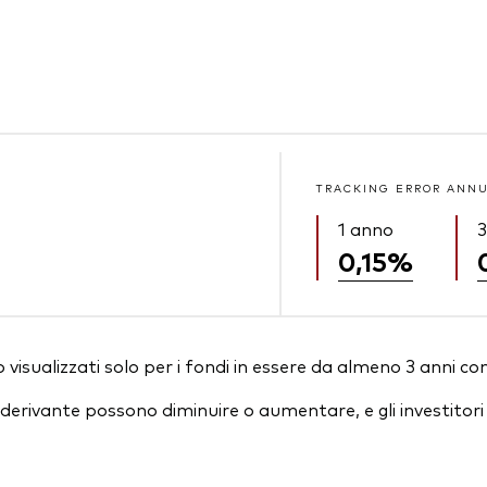
TRACKING ERROR ANN
1 anno
3
0,15%
visualizzati solo per i fondi in essere da almeno 3 anni co
essi derivante possono diminuire o aumentare, e gli investit