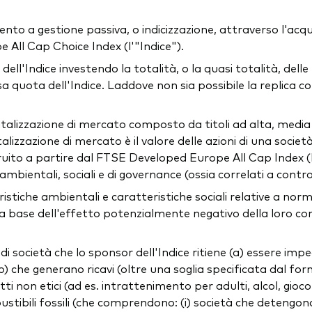
o a gestione passiva, o indicizzazione, attraverso l'acquisiz
ll Cap Choice Index (l'"Indice").
ell'Indice investendo la totalità, o la quasi totalità, dell
 quota dell'Indice. Laddove non sia possibile la replica co
italizzazione di mercato composto da titoli ad alta, media 
lizzazione di mercato è il valore delle azioni di una società
ruito a partire dal FTSE Developed Europe All Cap Index (l'"
i ambientali, sociali e di governance (ossia correlati a cont
iche ambientali e caratteristiche sociali relative a norme
ulla base dell'effetto potenzialmente negativo della loro co
 di società che lo sponsor dell'Indice ritiene (a) essere impe
 che generano ricavi (oltre una soglia specificata dal forn
otti non etici (ad es. intrattenimento per adulti, alcol, gio
tibili fossili (che comprendono: (i) società che detengono 