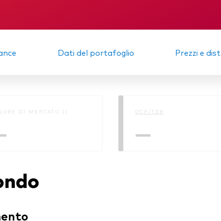
igazionario a gestione
va
KID
Informativa sull
sostenibilità
afogli Modello
Relazione semestrale
ance
Dati del portafoglio
Prezzi e dis
cato monetario
LORE DI MERCATO ()
OCF/TER
—
—
fondo
mento