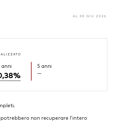
AL 30 GIU 2026
UALIZZATO
 anni
5 anni
—
0,38%
mpleti.
ori potrebbero non recuperare l'intero