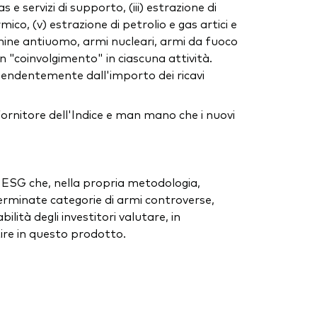
 e servizi di supporto, (iii) estrazione di
ico, (v) estrazione di petrolio e gas artici e
, mine antiuomo, armi nucleari, armi da fuoco
 un "coinvolgimento" in ciascuna attività.
ipendentemente dall'importo dei ricavi
fornitore dell'Indice e man mano che i nuovi
e ESG che, nella propria metodologia,
erminate categorie di armi controverse,
ità degli investitori valutare, in
stire in questo prodotto.