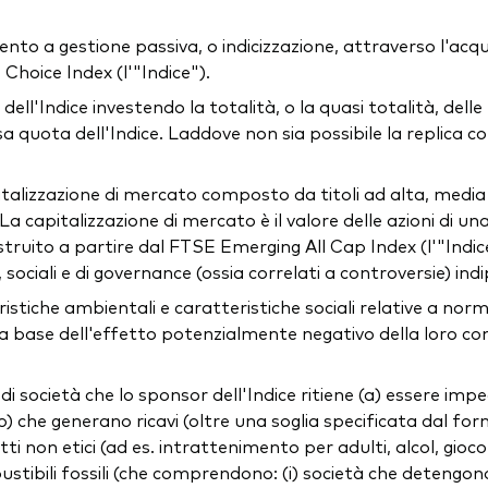
o a gestione passiva, o indicizzazione, attraverso l'acquisiz
hoice Index (l'"Indice").
ell'Indice investendo la totalità, o la quasi totalità, dell
 quota dell'Indice. Laddove non sia possibile la replica co
italizzazione di mercato composto da titoli ad alta, media 
a capitalizzazione di mercato è il valore delle azioni di una
ostruito a partire dal FTSE Emerging All Cap Index (l'"Indice
i, sociali e di governance (ossia correlati a controversie) i
iche ambientali e caratteristiche sociali relative a norme
ulla base dell'effetto potenzialmente negativo della loro co
 di società che lo sponsor dell'Indice ritiene (a) essere impe
 che generano ricavi (oltre una soglia specificata dal forn
otti non etici (ad es. intrattenimento per adulti, alcol, gio
tibili fossili (che comprendono: (i) società che detengono 