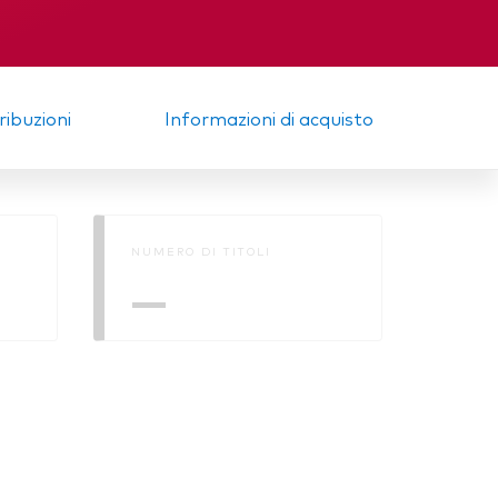
a
Memorandum
tribuzioni
Informazioni di acquisto
NUMERO DI TITOLI
—