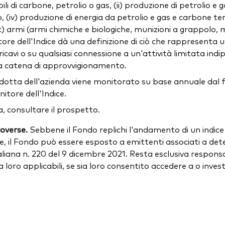
di carbone, petrolio o gas, (ii) produzione di petrolio e gas
 (iv) produzione di energia da petrolio e gas e carbone term
 (c) armi (armi chimiche e biologiche, munizioni a grappolo
ornitore dell'Indice dà una definizione di ciò che rappresenta
icavi o su qualsiasi connessione a un'attività limitata ind
della catena di approvvigionamento.
ondotta dell'azienda viene monitorato su base annuale dal 
itore dell'Indice.
, consultare il prospetto.
roverse.
Sebbene il Fondo replichi l'andamento di un indic
e, il Fondo può essere esposto a emittenti associati a det
iana n. 220 del 9 dicembre 2021. Resta esclusiva responsabil
 a loro applicabili, se sia loro consentito accedere a o inve