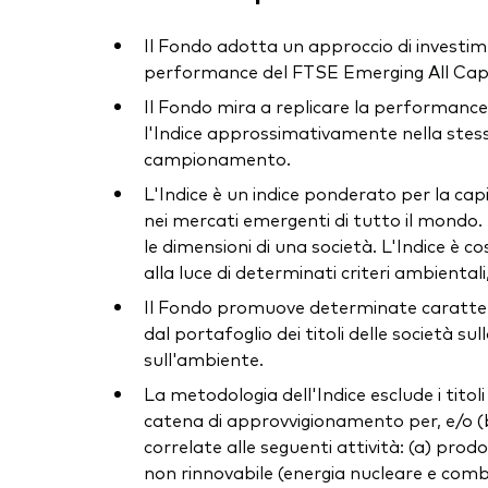
Il Fondo adotta un approccio di investiment
performance del FTSE Emerging All Cap C
Il Fondo mira a replicare la performance d
l'Indice approssimativamente nella stessa
campionamento.
L'Indice è un indice ponderato per la cap
nei mercati emergenti di tutto il mondo. L
le dimensioni di una società. L'Indice è c
alla luce di determinati criteri ambiental
Il Fondo promuove determinate caratterist
dal portafoglio dei titoli delle società s
sull'ambiente.
La metodologia dell'Indice esclude i titoli
catena di approvvigionamento per, e/o (b)
correlate alle seguenti attività: (a) prod
non rinnovabile (energia nucleare e combus