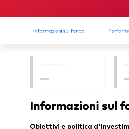
Multi-asset
Obbl
atti
ESG
Port
Informazioni sul fondo
Perform
Mer
NAV PREZZI ()
VA
—
Informazioni sul 
Obiettivi e politica d'investi