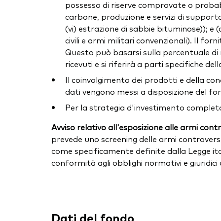
possesso di riserve comprovate o probabili 
carbone, produzione e servizi di supporto,
(vi) estrazione di sabbie bituminose)); e
civili e armi militari convenzionali). Il f
Questo può basarsi sulla percentuale di r
ricevuti e si riferirà a parti specifiche 
Il coinvolgimento dei prodotti e della c
dati vengono messi a disposizione del forn
Per la strategia d'investimento completa
Avviso relativo all'esposizione alle armi cont
prevede uno screening delle armi controvers
come specificamente definite dalla Legge ital
conformità agli obblighi normativi e giuridici
Dati del fondo