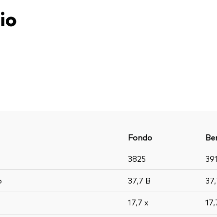
io
Fondo
Be
3825
39
o
37,7
B
37
17,7
x
17