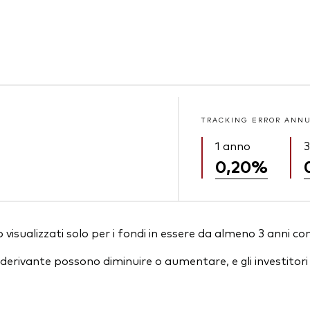
TRACKING ERROR ANN
1 anno
3
0,20%
visualizzati solo per i fondi in essere da almeno 3 anni co
essi derivante possono diminuire o aumentare, e gli investit