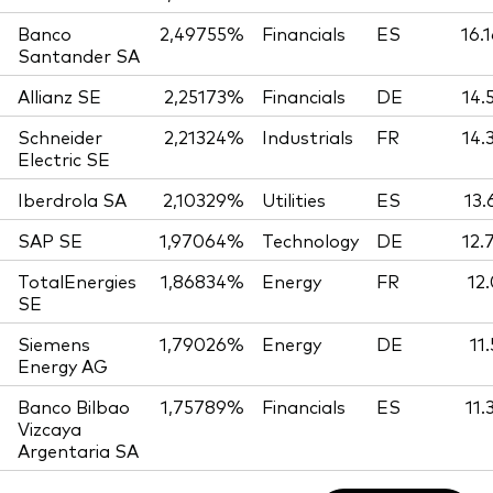
Banco
2,49755%
Financials
ES
16.
Santander SA
Allianz SE
2,25173%
Financials
DE
14.
Schneider
2,21324%
Industrials
FR
14.
Electric SE
Iberdrola SA
2,10329%
Utilities
ES
13.
SAP SE
1,97064%
Technology
DE
12.
TotalEnergies
1,86834%
Energy
FR
12
SE
Siemens
1,79026%
Energy
DE
11
Energy AG
Banco Bilbao
1,75789%
Financials
ES
11.
Vizcaya
Argentaria SA