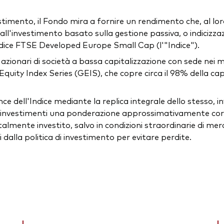
estimento, il Fondo mira a fornire un rendimento che, al lor
 all'investimento basato sulla gestione passiva, o indicizzazi
ndice FTSE Developed Europe Small Cap (l'"Indice").
li azionari di società a bassa capitalizzazione con sede nei 
Equity Index Series (GEIS), che copre circa il 98% della capi
ce dell'Indice mediante la replica integrale dello stesso, in
i investimenti una ponderazione approssimativamente corr
lmente investito, salvo in condizioni straordinarie di mercat
lla politica di investimento per evitare perdite.