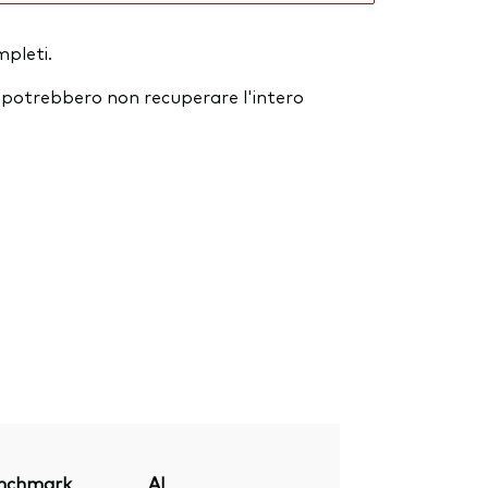
mpleti.
ori potrebbero non recuperare l'intero
nchmark
Al