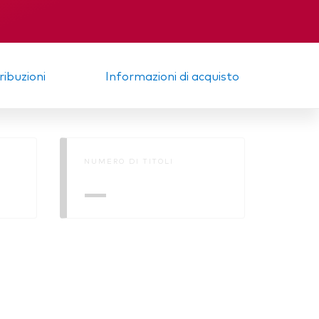
trale
Memorandum
tribuzioni
Informazioni di acquisto
NUMERO DI TITOLI
—