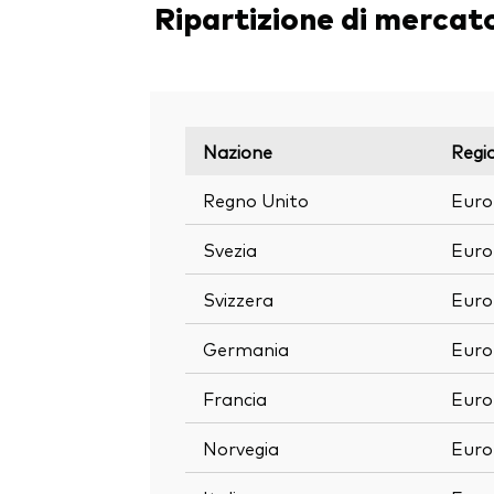
Ripartizione di mercat
Nazione
Regi
Regno Unito
Eur
Svezia
Eur
Svizzera
Eur
Germania
Eur
Francia
Eur
Norvegia
Eur