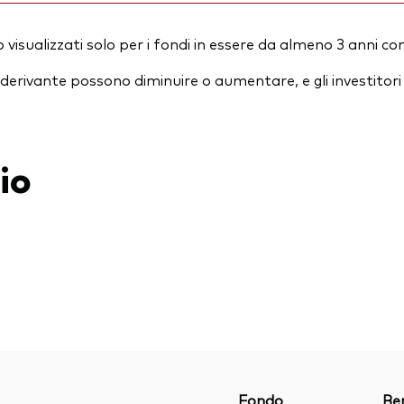
visualizzati solo per i fondi in essere da almeno 3 anni co
essi derivante possono diminuire o aumentare, e gli investit
io
Fondo
Be