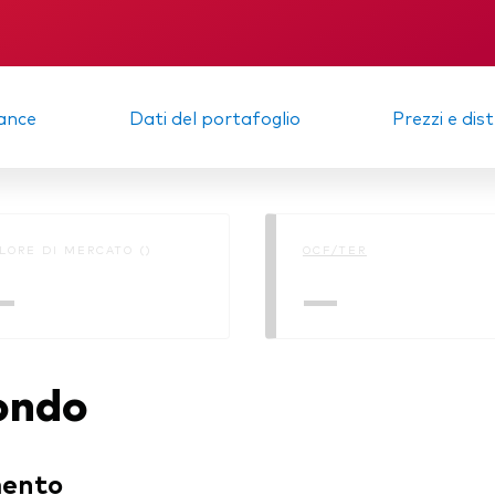
igazionario a gestione
va
KID
Relazione semes
afogli Modello
ance
Dati del portafoglio
Prezzi e dis
cato monetario
LORE DI MERCATO ()
OCF/TER
—
—
fondo
mento