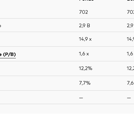
702
70
o
2,9
B
2,
14,9
x
14
1,6
x
1,
e (P/B)
12,2%
12
7,7%
7,
—
—