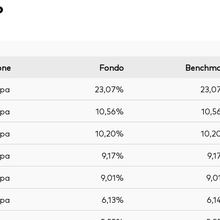
o
one
Fondo
Benchma
opa
23,07%
23,0
opa
10,56%
10,5
opa
10,20%
10,2
opa
9,17%
9,
opa
9,01%
9,
opa
6,13%
6,