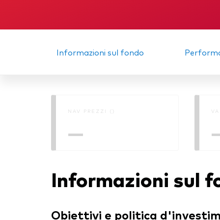
Multi-asset
Obbl
atti
ESG
Port
Informazioni sul fondo
Perform
Mer
NAV PREZZI ()
VA
—
Informazioni sul 
Obiettivi e politica d'investi