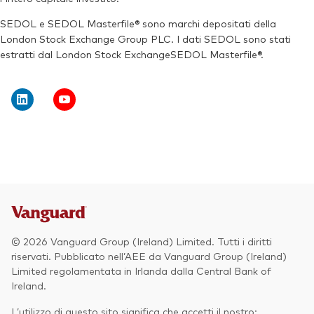
Reuters:
V40A.DE
SEDOL e SEDOL Masterfile® sono marchi depositati della
London Stock Exchange Group PLC. I dati SEDOL sono stati
SEDOL:
BN2YCD7
estratti dal London Stock ExchangeSEDOL Masterfile®.
© 2026 Vanguard Group (Ireland) Limited. Tutti i diritti
riservati. Pubblicato nell’AEE da Vanguard Group (Ireland)
Limited regolamentata in Irlanda dalla Central Bank of
Ireland.
L’utilizzo di questo sito significa che accetti il nostro: