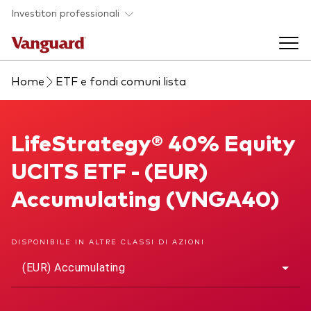
Skip to main content
Investitori professionali
Home
ETF e fondi comuni lista
Prodotti di investimento
Back to main menu
LifeStrategy® 40% Equity UCITS ETF
LifeStrategy® 40% Equity
Eventi ed approfondimenti
UCITS ETF - (EUR)
Visualizza i nostri prodotti per categorie
Back to main menu
La società
Accumulating (VNGA40)
Cerca i nostri prodotti
Approfondimenti
ETF
Back to main menu
DISPONIBILE IN ALTRE CLASSI DI AZIONI
Fondi indicizzati
(EUR) Accumulating
Chi siamo
Fondi attivi
Azionario