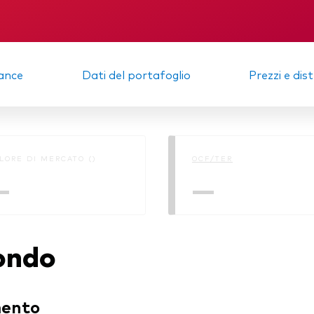
igazionario a gestione
va
KID
Informativa sull
sostenibilità
afogli Modello
Relazione semestrale
ance
Dati del portafoglio
Prezzi e dis
cato monetario
LORE DI MERCATO ()
OCF/TER
—
—
fondo
mento