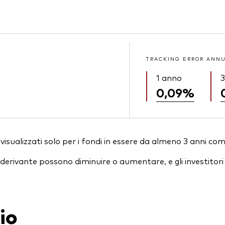
TRACKING ERROR ANN
1 anno
3
0,09%
isualizzati solo per i fondi in essere da almeno 3 anni com
essi derivante possono diminuire o aumentare, e gli investit
io