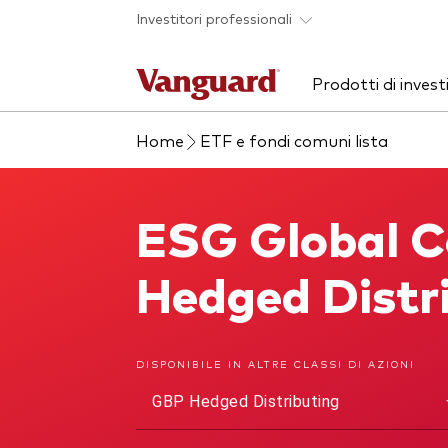
Skip to main content
Investitori professionali
Prodotti di inves
Home
ETF e fondi comuni lista
Visualizza i nostri
Approfondimenti
Chi siamo
Scop
Eve
Sco
prodotti per categorie
sol
Cerca i nostri prodotti
ETF
ESG Global C
ESG Global Corporate Bond UCITS ETF
ETF
Fondi
Hedged Distr
Fondi indicizzati
Mult
Fondi attivi
Life
Il sondaggio Vanguard
Advice
DISPONIBILE IN ALTRE CLASSI DI AZIONI
Azionario
ESG
GBP Hedged Distributing
Obbligazionario
Obbl