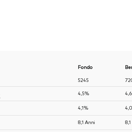
Fondo
Be
5245
72
4,5%
4,
o
4,1%
4,
8,1
Anni
8,1