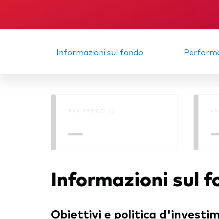
Multi-asset
Obbl
atti
ESG
Port
Informazioni sul fondo
Perform
Mer
NAV PREZZI ()
VA
—
Informazioni sul 
Obiettivi e politica d'investi