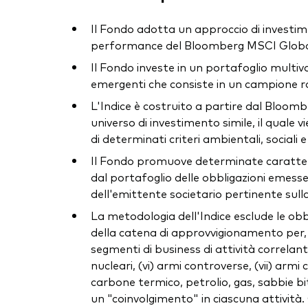
Il Fondo adotta un approccio di investiment
performance del Bloomberg MSCI Global 
Il Fondo investe in un portafoglio multiva
emergenti che consiste in un campione ra
L'Indice è costruito a partire dal Bloom
universo di investimento simile, il quale 
di determinati criteri ambientali, sociali e
Il Fondo promuove determinate caratterist
dal portafoglio delle obbligazioni emess
dell'emittente societario pertinente sull
La metodologia dell'Indice esclude le obbl
della catena di approvvigionamento per, e
segmenti di business di attività correlante 
nucleari, (vi) armi controverse, (vii) armi c
carbone termico, petrolio, gas, sabbie bit
un "coinvolgimento" in ciascuna attività.