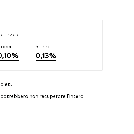
UALIZZATO
 anni
5 anni
0,10%
0,13%
pleti.
ori potrebbero non recuperare l'intero