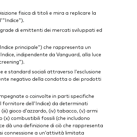
ione fisica di titoli e mira a replicare la
"Indice").
 grade di emittenti dei mercati sviluppati ed
Indice principale") che rappresenta un
l'Indice, indipendente da Vanguard, alla luce
screening").
 e standard sociali attraverso l'esclusione
ente negativo della condotta o dei prodotti
 impegnate o coinvolte in parti specifiche
 fornitore dell'Indice) da determinati
 (iii) gioco d'azzardo, (iv) tabacco, (v) armi
 o (x) combustibili fossili (che includono
dice dà una definizione di ciò che rappresenta
si connessione a un'attività limitata