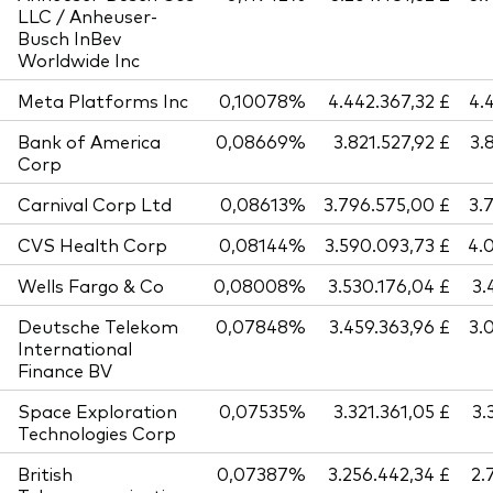
LLC / Anheuser-
Busch InBev
Worldwide Inc
Meta Platforms Inc
0,10078%
4.442.367,32 £
4.
Bank of America
0,08669%
3.821.527,92 £
3.
Corp
Carnival Corp Ltd
0,08613%
3.796.575,00 £
3.
CVS Health Corp
0,08144%
3.590.093,73 £
4.
Wells Fargo & Co
0,08008%
3.530.176,04 £
3.
Deutsche Telekom
0,07848%
3.459.363,96 £
3.
International
Finance BV
Space Exploration
0,07535%
3.321.361,05 £
3.
Technologies Corp
British
0,07387%
3.256.442,34 £
2.