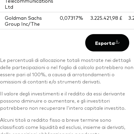
Telecommunications
Ltd
Goldman Sachs
0,07317%
3.225.421,98 £
3.
Group Inc/The
Esporta
Le percentuali di allocazione totali mostrate nei dettagli
delle partecipazioni o nel foglio di calcolo potrebbero non
essere pari al 100%, a causa di arrotondamenti o
omissioni di contanti e/o strumenti derivati.
Il valore degli investimenti e il reddito da essi derivante
possono diminuire o aumentare, e gli investitori
potrebbero non recuperare l'intero capitale investito.
Alcuni titoli a reddito fisso a breve termine sono
classificati come liquidità ed esclusi, insieme ai derivati,
dalle esposizioni obbligazionarie ponderate.