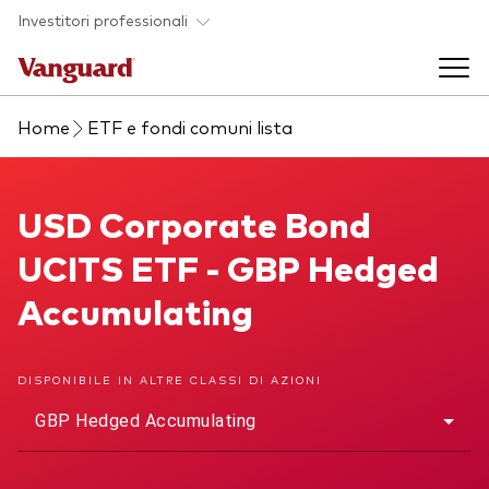
Skip to main content
Investitori professionali
Home
ETF e fondi comuni lista
Prodotti di investimento
Back to main menu
USD Corporate Bond UCITS ETF
USD Corporate Bond
Eventi ed approfondimenti
UCITS ETF - GBP Hedged
Visualizza i nostri prodotti per categorie
Back to main menu
La società
Accumulating
Cerca i nostri prodotti
Approfondimenti
ETF
Back to main menu
DISPONIBILE IN ALTRE CLASSI DI AZIONI
Fondi indicizzati
GBP Hedged Accumulating
Chi siamo
Fondi attivi
Azionario