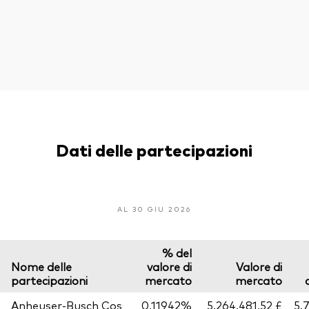
Dati delle partecipazioni
AL 30 GIU 2026
% del
Nome delle
valore di
Valore di
partecipazioni
mercato
mercato
Anheuser-Busch Cos
0,11942%
5.264.481,52 £
5.