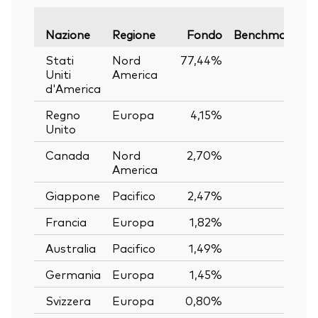
V
Nazione
Regione
Fondo
Benchmark
Stati
Nord
77,44%
—
Uniti
America
d'America
Regno
Europa
4,15%
—
Unito
Canada
Nord
2,70%
—
America
Giappone
Pacifico
2,47%
—
Francia
Europa
1,82%
—
Australia
Pacifico
1,49%
—
Germania
Europa
1,45%
—
Svizzera
Europa
0,80%
—