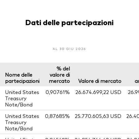
Dati delle partecipazioni
AL 30 GIU 2026
% del
Nome delle
valore di
partecipazioni
mercato
Valore di mercato
a
United States
0,90761%
26.674.699,22 USD
26.9
Treasury
Note/Bond
United States
0,87685%
25.770.605,63 USD
26.4
Treasury
Note/Bond