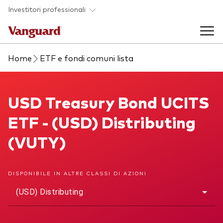
Skip to main content
Investitori professionali
Home
ETF e fondi comuni lista
Prodotti di investimento
Back to main menu
USD Treasury Bond UCITS ETF
USD Treasury Bond UCITS
Eventi ed approfondimenti
ETF - (USD) Distributing
Visualizza i nostri prodotti per categorie
Back to main menu
La società
(VUTY)
Cerca i nostri prodotti
Approfondimenti
ETF
Back to main menu
DISPONIBILE IN ALTRE CLASSI DI AZIONI
Fondi indicizzati
(USD) Distributing
Chi siamo
Fondi attivi
Azionario