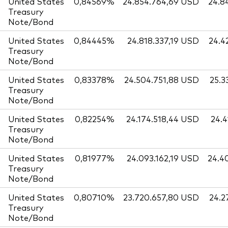
United States
0,84569%
24.854.764,69 USD
24.8
Treasury
Note/Bond
United States
0,84445%
24.818.337,19 USD
24.4
Treasury
Note/Bond
United States
0,83378%
24.504.751,88 USD
25.3
Treasury
Note/Bond
United States
0,82254%
24.174.518,44 USD
24.4
Treasury
Note/Bond
United States
0,81977%
24.093.162,19 USD
24.4
Treasury
Note/Bond
United States
0,80710%
23.720.657,80 USD
24.2
Treasury
Note/Bond