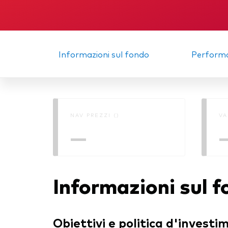
Multi-asset
Obbl
atti
ESG
Port
Informazioni sul fondo
Perform
Mer
NAV PREZZI ()
VA
—
Informazioni sul 
Obiettivi e politica d'investi