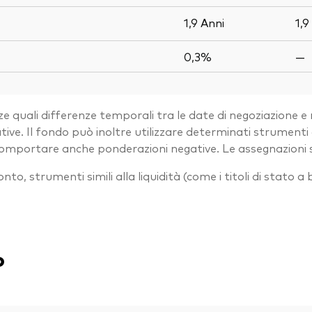
1,9
Anni
1,9
0,3%
—
e quali differenze temporali tra le date di negoziazione e 
. Il fondo può inoltre utilizzare determinati strumenti der
 comportare anche ponderazioni negative. Le assegnazioni
 conto, strumenti simili alla liquidità (come i titoli di stato
o