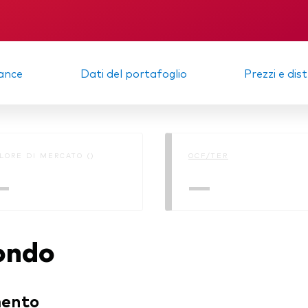
igazionario a gestione
va
KID
Relazione semes
afogli Modello
ance
Dati del portafoglio
Prezzi e dis
cato monetario
LORE DI MERCATO ()
OCF/TER
—
—
fondo
mento