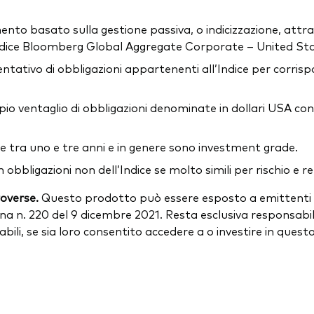
ento basato sulla gestione passiva, o indicizzazione, attraver
Indice Bloomberg Global Aggregate Corporate – United State
tativo di obbligazioni appartenenti all’Indice per corrisp
io ventaglio di obbligazioni denominate in dollari USA co
ze tra uno e tre anni e in genere sono investment grade.
in obbligazioni non dell’Indice se molto simili per rischio 
roverse.
Questo prodotto può essere esposto a emittenti a
na n. 220 del 9 dicembre 2021. Resta esclusiva responsabili
icabili, se sia loro consentito accedere a o investire in ques