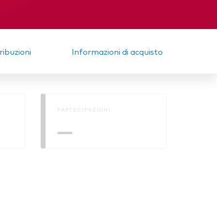
trale
Memorandum
tribuzioni
Informazioni di acquisto
PARTECIPAZIONI
—