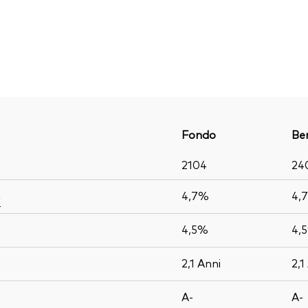
Fondo
Be
2104
24
4,7%
4,
o
4,5%
4,
2,1
Anni
2,1
A-
A-