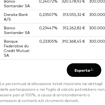
Banco
0,24072%
320.578,92 €
300.000
Santander SA
Danske Bank
0,23507%
313.055,32 €
300.000
A/S
Banco
0,23447%
312.262,82 €
300.000
Santander SA
Banque
0,23305%
310.368,45 €
300.000
Federative du
Credit Mutuel
SA
Esporta
Le percentuali di allocazione totali mostrate nei dettagli
delle partecipazioni o nel foglio di calcolo potrebbero non
essere pari al 100%, a causa di arrotondamenti o
omissioni di contanti e/o strumenti derivati.