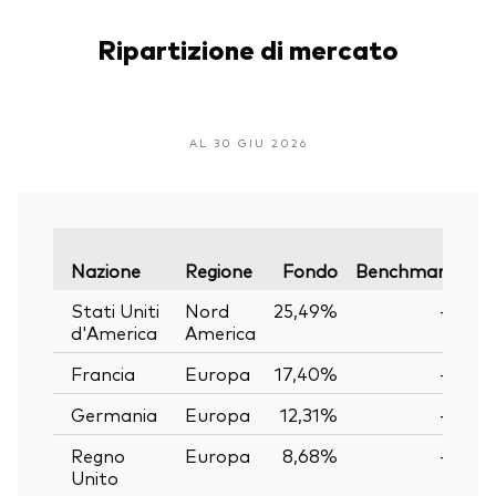
Ripartizione di mercato
AL 30 GIU 2026
Va
Nazione
Regione
Fondo
Benchmark
Stati Uniti
Nord
25,49%
—
d'America
America
Francia
Europa
17,40%
—
Germania
Europa
12,31%
—
Regno
Europa
8,68%
—
Unito