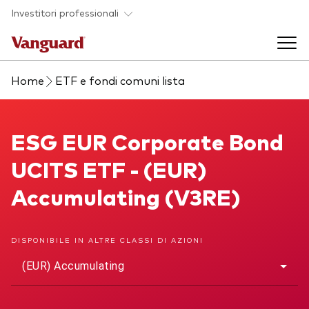
Skip to main content
Investitori professionali
Home
ETF e fondi comuni lista
Prodotti di investimento
Back to main menu
ESG EUR Corporate Bond UCITS ETF
ESG EUR Corporate Bond
Eventi ed approfondimenti
UCITS ETF - (EUR)
Visualizza i nostri prodotti per categorie
Back to main menu
La società
Accumulating (V3RE)
Cerca i nostri prodotti
Approfondimenti
ETF
Back to main menu
DISPONIBILE IN ALTRE CLASSI DI AZIONI
Fondi indicizzati
(EUR) Accumulating
Chi siamo
Fondi attivi
Azionario