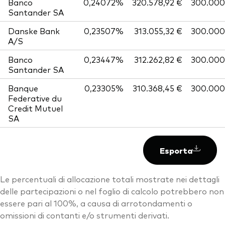
Banco
0,24072%
320.578,92 €
300.000
Santander SA
Danske Bank
0,23507%
313.055,32 €
300.000
A/S
Banco
0,23447%
312.262,82 €
300.000
Santander SA
Banque
0,23305%
310.368,45 €
300.000
Federative du
Credit Mutuel
SA
Esporta
Le percentuali di allocazione totali mostrate nei dettagli
delle partecipazioni o nel foglio di calcolo potrebbero non
essere pari al 100%, a causa di arrotondamenti o
omissioni di contanti e/o strumenti derivati.