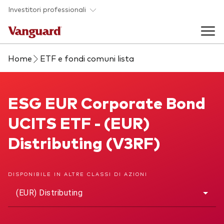
Skip to main content
Investitori professionali
Home
ETF e fondi comuni lista
Prodotti di investimento
Back to main menu
ESG EUR Corporate Bond UCITS ETF
ESG EUR Corporate Bond
Eventi ed approfondimenti
UCITS ETF - (EUR)
Visualizza i nostri prodotti per categorie
Back to main menu
La società
Distributing (V3RF)
Cerca i nostri prodotti
Approfondimenti
ETF
Back to main menu
DISPONIBILE IN ALTRE CLASSI DI AZIONI
Fondi indicizzati
(EUR) Distributing
Chi siamo
Fondi attivi
Azionario