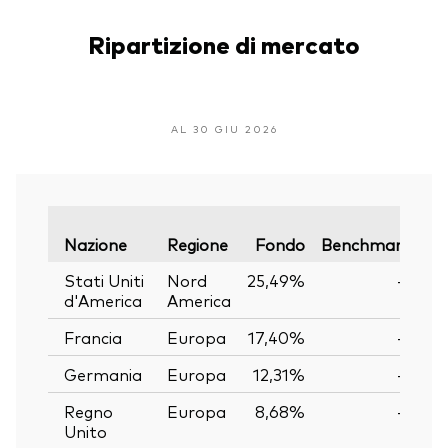
Ripartizione di mercato
AL 30 GIU 2026
Va
Nazione
Regione
Fondo
Benchmark
Stati Uniti
Nord
25,49%
—
d'America
America
Francia
Europa
17,40%
—
Germania
Europa
12,31%
—
Regno
Europa
8,68%
—
Unito