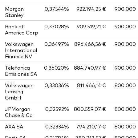
Morgan
0,37544%
922.194,25 €
900.000
Stanley
Bank of
0,37028%
909.519,21 €
900.000
America Corp
Volkswagen
0,36497%
896.466,56 €
900.000
International
Finance NV
Telefonica
0,36020%
884.740,97 €
900.000
Emisiones SA
Volkswagen
0,33036%
811.466,14 €
800.000
Leasing
GmbH
JPMorgan
0,32592%
800.559,07 €
800.000
Chase & Co
AXA SA
0,32334%
794.210,17 €
800.000
Engie SA
0,31784%
780.713,52 €
800.000