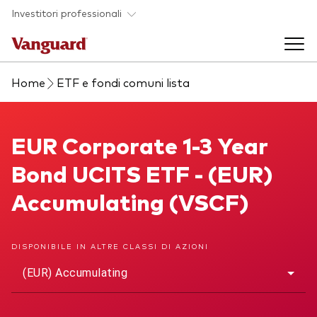
Skip to main content
Investitori professionali
Home
ETF e fondi comuni lista
Prodotti di investimento
Back to main menu
EUR Corporate 1-3 Year Bond UCITS ETF
EUR Corporate 1-3 Year
Eventi ed approfondimenti
Bond UCITS ETF - (EUR)
Visualizza i nostri prodotti per categorie
Back to main menu
La società
Accumulating (VSCF)
Cerca i nostri prodotti
Approfondimenti
ETF
Back to main menu
DISPONIBILE IN ALTRE CLASSI DI AZIONI
Fondi indicizzati
(EUR) Accumulating
Chi siamo
Fondi attivi
Azionario