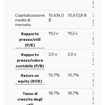
giu
2026
Capitalizzazione
10.634,0
10.672,8
B
30
media di
B
giu
mercato
2026
19,2
x
19,2
x
30
Rapporto
giu
prezzo/utili
2026
(P/E)
2,0
x
2,0
x
30
Rapporto
giu
prezzo/valore
2026
contabile (P/B)
10,7%
10,7%
30
Return on
giu
equity (ROE)
2026
18,7%
18,7%
30
Tasso di
giu
crescita degli
2026
utili