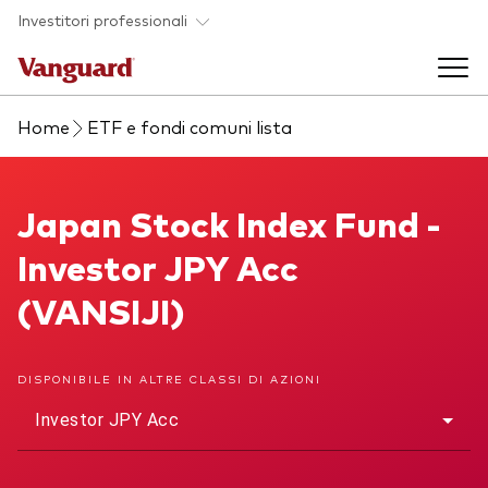
Skip to main content
Investitori professionali
Home
ETF e fondi comuni lista
Prodotti di investimento
Back to main menu
Japan Stock Index Fund
Japan Stock Index Fund -
Eventi ed approfondimenti
Investor JPY Acc
Visualizza i nostri prodotti per categorie
Back to main menu
La società
(VANSIJI)
Cerca i nostri prodotti
Approfondimenti
ETF
Back to main menu
DISPONIBILE IN ALTRE CLASSI DI AZIONI
Fondi indicizzati
Investor JPY Acc
Chi siamo
Fondi attivi
Azionario