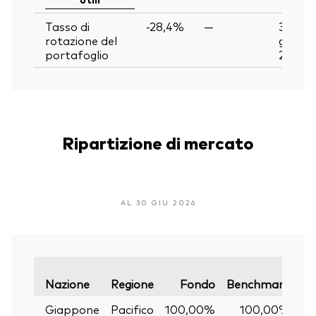
Tasso di
-28,4%
—
30
rotazione del
giu
portafoglio
2026
Ripartizione di mercato
AL 30 GIU 2026
Va
Nazione
Regione
Fondo
Benchmark
Giappone
Pacifico
100,00%
100,00%