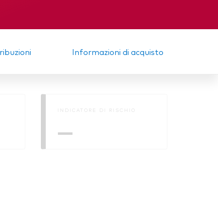
trale
Memorandum
tribuzioni
Informazioni di acquisto
INDICATORE DI RISCHIO
—