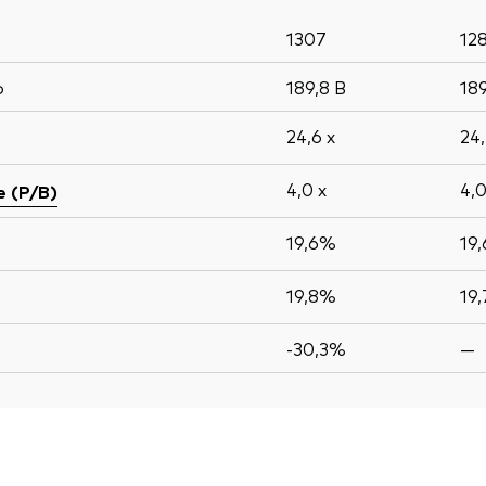
1307
12
o
189,8
B
18
24,6
x
24
4,0
x
4,
e (P/B)
19,6%
19
19,8%
19
-30,3%
—