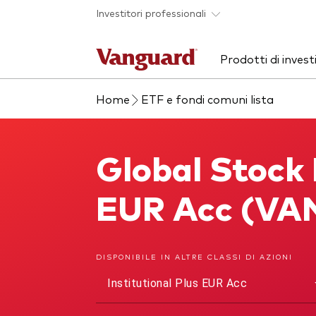
Skip to main content
Investitori professionali
Prodotti di inves
Home
ETF e fondi comuni lista
Visualizza i nostri
Approfondimenti
Chi siamo
Scop
Eve
Sco
prodotti per categorie
sol
Cerca i nostri prodotti
ETF
Global Stock 
Global Stock Index Fund
ETF
Fondi
EUR Acc (VA
Fondi indicizzati
Mult
Fondi attivi
Life
Il sondaggio Vanguard
Advice
DISPONIBILE IN ALTRE CLASSI DI AZIONI
Azionario
ESG
Institutional Plus EUR Acc
Obbligazionario
Obbl