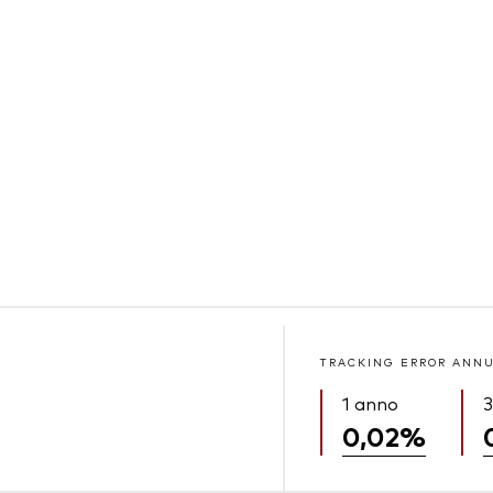
TRACKING ERROR ANN
1 anno
3
0,02%