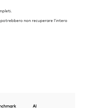
mpleti.
ori potrebbero non recuperare l'intero
nchmark
Al