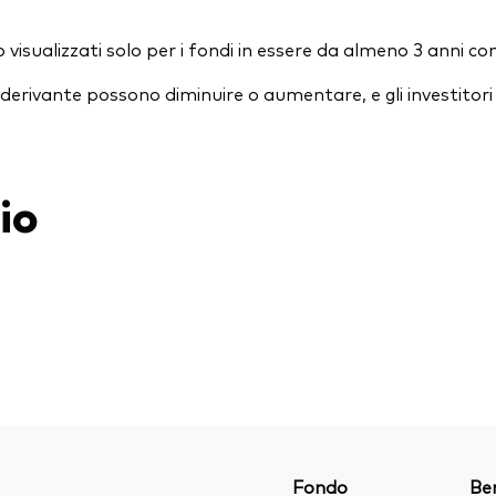
visualizzati solo per i fondi in essere da almeno 3 anni co
essi derivante possono diminuire o aumentare, e gli investit
io
Fondo
Be