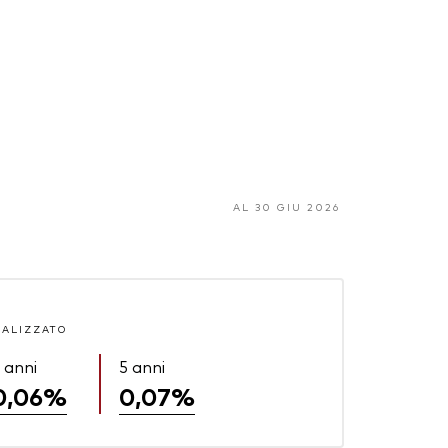
AL 30 GIU 2026
UALIZZATO
 anni
5 anni
0,06%
0,07%