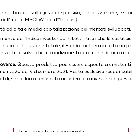
mento basato sulla gestione passiva, o indicizzazione, e si 
dell’Indice MSCI World (l’“Indice”).
età ad alta e media capitalizzazione dei mercati sviluppati.
dimento dell’Indice investendo in tutti i titoli che lo costitu
bile una riproduzione totale, il Fondo metterà in atto un pr
stito, salvo che in condizioni straordinarie di mercato, po
roverse.
Questo prodotto può essere esposto a emittenti a
na n. 220 del 9 dicembre 2021. Resta esclusiva responsabili
icabili, se sia loro consentito accedere a o investire in ques
Investimento minimo iniziale