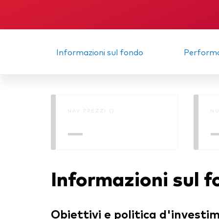
Multi-asset
Obbl
atti
ESG
Port
Informazioni sul fondo
Perform
Mer
NAV PREZZI ()
NU
—
Informazioni sul 
Obiettivi e politica d'investi