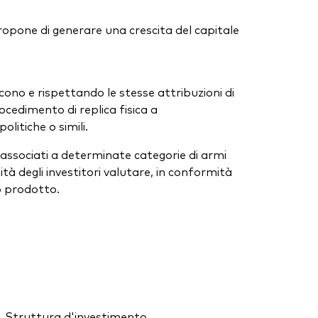
propone di generare una crescita del capitale
iscono e rispettando le stesse attribuzioni di
ocedimento di replica fisica a
litiche o simili.
ssociati a determinate categorie di armi
tà degli investitori valutare, in conformità
to prodotto.
Struttura d'investimento