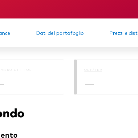
igazionario a gestione
va
KID
Relazione semes
afogli Modello
ance
Dati del portafoglio
Prezzi e dis
cato monetario
MERO DI TITOLI
OCF/TER
—
—
fondo
mento