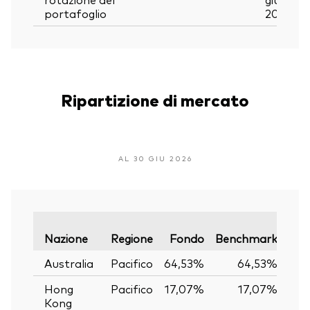
portafoglio
2026
Ripartizione di mercato
AL 30 GIU 2026
Var
Nazione
Regione
Fondo
Benchmark
Australia
Pacifico
64,53%
64,53%
Hong
Pacifico
17,07%
17,07%
Kong