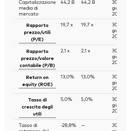
Capitalizzazione
44,2
B
44,2
B
30
media di
giu
mercato
2026
19,7
x
19,7
x
30
Rapporto
giu
prezzo/utili
2026
(P/E)
2,1
x
2,1
x
30
Rapporto
giu
prezzo/valore
2026
contabile (P/B)
13,0%
13,0%
30
Return on
giu
equity (ROE)
2026
5,0%
5,0%
30
Tasso di
giu
crescita degli
2026
utili
Tasso di
-28,8%
—
30
rotazione del
giu