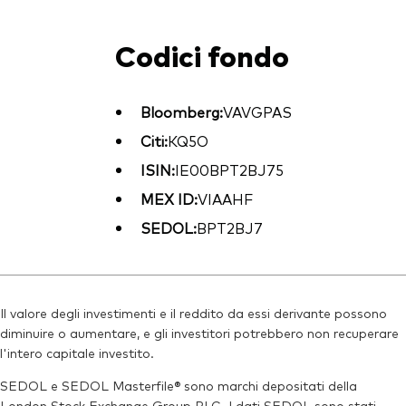
Codici fondo
Bloomberg:
VAVGPAS
Citi:
KQ5O
ISIN:
IE00BPT2BJ75
MEX ID:
VIAAHF
SEDOL:
BPT2BJ7
Il valore degli investimenti e il reddito da essi derivante possono
diminuire o aumentare, e gli investitori potrebbero non recuperare
l'intero capitale investito.
SEDOL e SEDOL Masterfile® sono marchi depositati della
London Stock Exchange Group PLC. I dati SEDOL sono stati