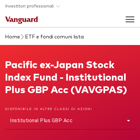
Skip to main content
Investitori professionali
Home
ETF e fondi comuni lista
Prodotti di investimento
Back to main menu
Pacific ex-Japan Stock Index Fund
Pacific ex-Japan Stock
Eventi ed approfondimenti
Index Fund - Institutional
Visualizza i nostri prodotti per categorie
Back to main menu
La società
Plus GBP Acc (VAVGPAS)
Cerca i nostri prodotti
Approfondimenti
ETF
Back to main menu
DISPONIBILE IN ALTRE CLASSI DI AZIONI
Fondi indicizzati
Institutional Plus GBP Acc
Chi siamo
Fondi attivi
Azionario