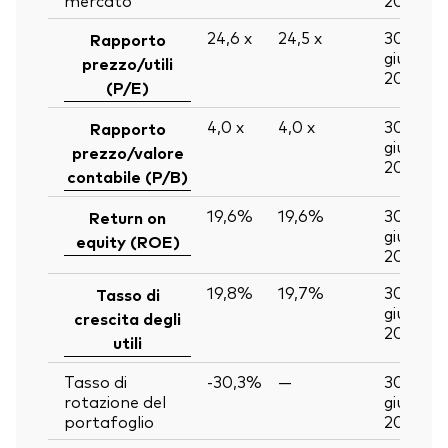
24,6
x
24,5
x
30
Rapporto
giu
prezzo/utili
2026
(P/E)
4,0
x
4,0
x
30
Rapporto
giu
prezzo/valore
2026
contabile (P/B)
19,6%
19,6%
30
Return on
giu
equity (ROE)
2026
19,8%
19,7%
30
Tasso di
giu
crescita degli
2026
utili
Tasso di
-30,3%
—
30
rotazione del
giu
portafoglio
2026