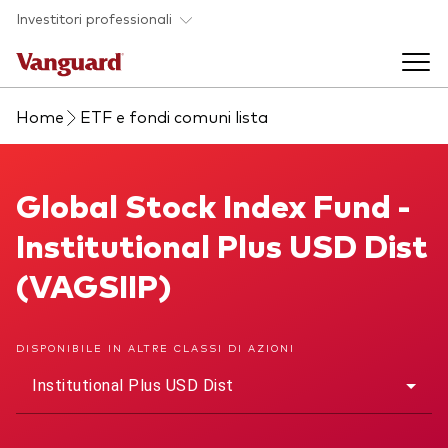
Skip to main content
Investitori professionali
Home
ETF e fondi comuni lista
Prodotti di investimento
Back to main menu
Global Stock Index Fund
Global Stock Index Fund -
Eventi ed approfondimenti
Institutional Plus USD Dist
Visualizza i nostri prodotti per categorie
Back to main menu
La società
(VAGSIIP)
Cerca i nostri prodotti
Approfondimenti
ETF
Back to main menu
DISPONIBILE IN ALTRE CLASSI DI AZIONI
Fondi indicizzati
Institutional Plus USD Dist
Chi siamo
Fondi attivi
Azionario