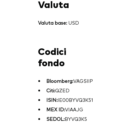
Valuta
Valuta base:
USD
Codici
fondo
Bloomberg:
VAGSIIP
Citi:
QZED
ISIN:
IE00BYVQ3K51
MEX ID:
VIAAJG
SEDOL:
BYVQ3K5