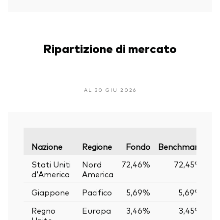
Ripartizione di mercato
AL 30 GIU 2026
Va
Nazione
Regione
Fondo
Benchmark
Stati Uniti
Nord
72,46%
72,45%
d'America
America
Giappone
Pacifico
5,69%
5,69%
Regno
Europa
3,46%
3,45%
Unito