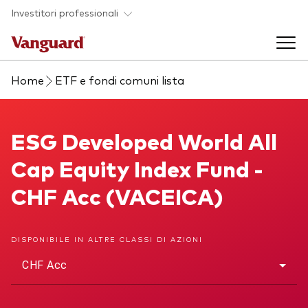
Skip to main content
Investitori professionali
Home
ETF e fondi comuni lista
Prodotti di investimento
Back to main menu
ESG Developed World All Cap Equity Index Fund
ESG Developed World All
Eventi ed approfondimenti
Cap Equity Index Fund -
Visualizza i nostri prodotti per categorie
Back to main menu
La società
CHF Acc (VACEICA)
Cerca i nostri prodotti
Approfondimenti
ETF
Back to main menu
DISPONIBILE IN ALTRE CLASSI DI AZIONI
Fondi indicizzati
CHF Acc
Chi siamo
Fondi attivi
Azionario