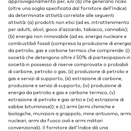
approvvigionamento per, e/o (b) che generano ricavi
(oltre una soglia specificata dal fornitore dell'Indice)
da determinate attività correlate alle seguenti
attività: (a) prodotti non etici (ad es. intrattenimento
per adulti, alcol, gioco d'azzardo, tabacco, cannabis);
(b) energia non rinnovabile (ad es. energia nucleare e
combustibili fossili (compresa la produzione di energia
da petrolio, gas e carbone termico che comprende: (i)
società che detengono oltre il 50% di partecipazioni in
società in possesso di riserve comprovate o probabili
di carbone, petrolio o gas, (ii) produzione di petrolio e
gas e servizi di supporto, (iii) estrazione di carbone,
produzione e servizi di supporto, (iv) produzione di
energia da petrolio e gas e carbone termico, (v)
estrazione di petrolio e gas artici e (vi) estrazione di
sabbie bituminose)); e (c) armi (armi chimiche e
biologiche, munizioni a grappolo, mine antiuomo, armi
nucleari, armi da fuoco civili e armi militari
convenzionali). Il fornitore dell'Indice dà una