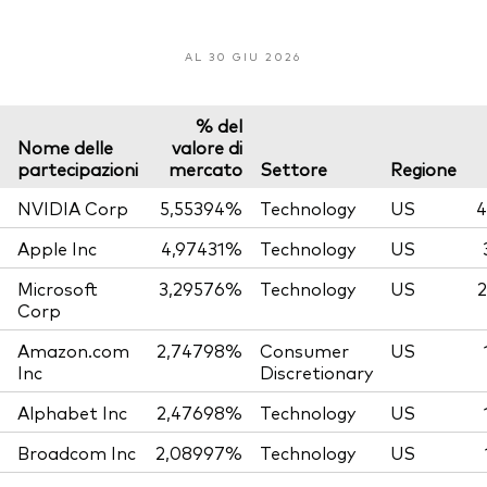
AL 30 GIU 2026
% del
Nome delle
valore di
partecipazioni
mercato
Settore
Regione
NVIDIA Corp
5,55394%
Technology
US
4
Apple Inc
4,97431%
Technology
US
Microsoft
3,29576%
Technology
US
2
Corp
Amazon.com
2,74798%
Consumer
US
Inc
Discretionary
Alphabet Inc
2,47698%
Technology
US
Broadcom Inc
2,08997%
Technology
US