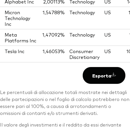
Alphabet Inc
2,00113%
Technology
US
1
Micron
1,54788%
Technology
US
Technology
Inc
Meta
1,47092%
Technology
US
Platforms Inc
Tesla Inc
1,46053%
Consumer
US
1
Discretionary
Esporta
Le percentuali di allocazione totali mostrate nei dettagli
delle partecipazioni o nel foglio di calcolo potrebbero non
essere pari al 100%, a causa di arrotondamenti o
omissioni di contanti e/o strumenti derivati.
Il valore degli investimenti e il reddito da essi derivante