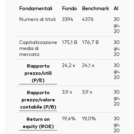
Fondamentali
Fondo
Benchmark
Al
Numero di titoli
3394
4376
30
giu
2026
Capitalizzazione
175,1
B
176,7
B
30
media di
giu
mercato
2026
24,2
x
24,1
x
30
Rapporto
giu
prezzo/utili
2026
(P/E)
3,9
x
3,9
x
30
Rapporto
giu
prezzo/valore
2026
contabile (P/B)
19,4%
19,0%
30
Return on
giu
equity (ROE)
2026