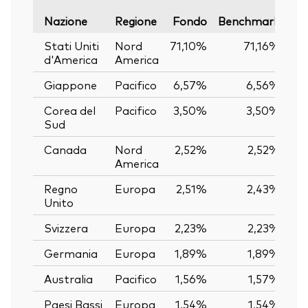
Var
Nazione
Regione
Fondo
Benchmark
Stati Uniti
Nord
71,10%
71,16%
d'America
America
Giappone
Pacifico
6,57%
6,56%
Corea del
Pacifico
3,50%
3,50%
Sud
Canada
Nord
2,52%
2,52%
America
Regno
Europa
2,51%
2,43%
Unito
Svizzera
Europa
2,23%
2,23%
Germania
Europa
1,89%
1,89%
Australia
Pacifico
1,56%
1,57%
Paesi Bassi
Europa
1,54%
1,54%