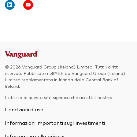
Obbligazionario
Multi-asset
ESG
Eventi e webcast
Scopri di più sulle nostre soluzioni
d’investimento
Scopri la V Generation
© 2026 Vanguard Group (Ireland) Limited. Tutti i diritti
ETF
riservati. Pubblicato nell’AEE da Vanguard Group (Ireland)
Limited regolamentata in Irlanda dalla Central Bank of
Fondi indicizzati
Ireland.
Multi-asset
L’utilizzo di questo sito significa che accetti il nostro:
LifeStrategy
Condizioni d'uso
ESG
ETF knowledge centre
Informazioni importanti sugli investimenti
Obbligazionario
Informativa sulla privacy