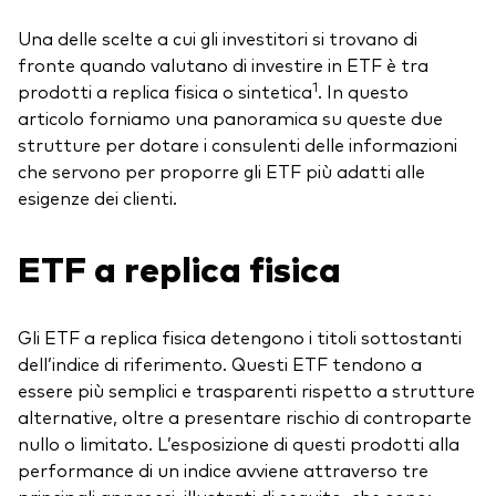
Obbligazionario a gestione attiva
Una delle scelte a cui gli investitori si trovano di
Prevenzione delle frodi
Portafogli Modello
fronte quando valutano di investire in ETF è tra
1
prodotti a replica fisica o sintetica
. In questo
Mercato monetario
articolo forniamo una panoramica su queste due
strutture per dotare i consulenti delle informazioni
che servono per proporre gli ETF più adatti alle
Investi con Vanguard
esigenze dei clienti.
2026 Outlook di mercato
Come investire con Vanguard
ETF a replica fisica
Documenti importanti
Gli ETF a replica fisica detengono i titoli sottostanti
Contattaci
dell’indice di riferimento. Questi ETF tendono a
essere più semplici e trasparenti rispetto a strutture
Il Team
alternative, oltre a presentare rischio di controparte
Investment stewardship
nullo o limitato. L’esposizione di questi prodotti alla
Il sondaggio Vanguard Advice
performance di un indice avviene attraverso tre
principali approcci, illustrati di seguito, che sono: