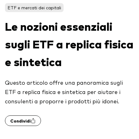
ETF e mercati dei capitali
Obbligazionario
Le nozioni essenziali
Multi-asset
ESG
sugli ETF a replica fisica
Eventi e webcast
Scopri di più sulle nostre soluzioni
e sintetica
d’investimento
Scopri la V Generation
ETF
Questo articolo offre una panoramica sugli
Fondi indicizzati
ETF a replica fisica e sintetica per aiutare i
Multi-asset
consulenti a proporre i prodotti più idonei.
LifeStrategy
ESG
Condividi
ETF knowledge centre
Obbligazionario