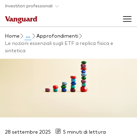
Skip to main content
Investitori professionali
Home
...
Approfondimenti
Prodotti di investimento
Le nozioni essenziali sugli ETF a replica fisica e
sintetica
Back to main menu
Eventi ed approfondimenti
Visualizza i nostri prodotti per categorie
Back to main menu
La società
Cerca i nostri prodotti
Approfondimenti
ETF
Back to main menu
Fondi indicizzati
Chi siamo
Fondi attivi
28 settembre 2025
5 minuti di lettura
Azionario