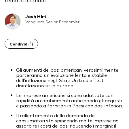
temuta da molti.
Obbligazionario a gestione attiva
Prevenzione delle frodi
Portafogli Modello
Josh Hirt
Vanguard Senior Economist
Mercato monetario
Condividi
Investi con Vanguard
2026 Outlook di mercato
Come investire con Vanguard
Documenti importanti
Gli aumenti dei dazi americani verosimilmente
porteranno un’evoluzione lenta e stabile
dell’inflazione negli Stati Uniti ed effetti
disinflazionistici in Europa.
Contattaci
Le imprese americane si sono adattate con
rapidità ai cambiamenti anticipando gli acquisti
Il Team
e passando a fornitori in Paesi con dazi inferiori.
Investment stewardship
Il rallentamento della domanda dei
Il sondaggio Vanguard Advice
consumatori sta spingendo molte imprese ad
assorbire i costi dei dazi riducendo i margini; il