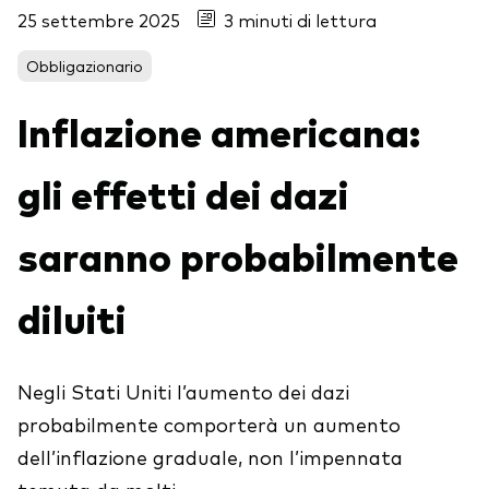
25 settembre 2025
3 minuti di lettura
Obbligazionario
Obbligazionario
Multi-asset
Inflazione americana:
ESG
Eventi e webcast
gli effetti dei dazi
Scopri di più sulle nostre soluzioni
d’investimento
Scopri la V Generation
saranno probabilmente
ETF
Fondi indicizzati
diluiti
Multi-asset
LifeStrategy
Negli Stati Uniti l’aumento dei dazi
probabilmente comporterà un aumento
ESG
ETF knowledge centre
dell’inflazione graduale, non l’impennata
Obbligazionario