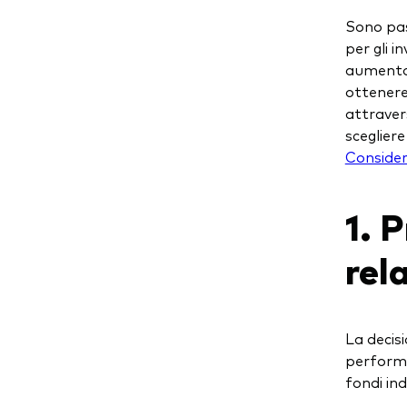
Sono pas
per gli i
aumento 
ottenere
attravers
sceglier
Consider
1. 
rel
La decisi
performa
fondi ind