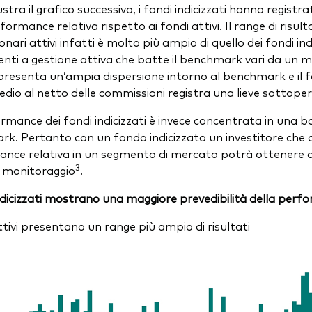
stra il grafico successivo, i fondi indicizzati hanno regist
formance relativa rispetto ai fondi attivi. Il range di risult
onari attivi infatti è molto più ampio di quello dei fondi ind
enti a gestione attiva che batte il benchmark vari da un m
presenta un’ampia dispersione intorno al benchmark e il f
edio al netto delle commissioni registra una lieve sottop
rmance dei fondi indicizzati è invece concentrata in una b
k. Pertanto con un fondo indicizzato un investitore che de
nce relativa in un segmento di mercato potrà ottenere q
3
e monitoraggio
.
indicizzati mostrano una maggiore prevedibilità della perf
ttivi presentano un range più ampio di risultati