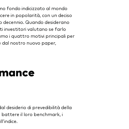
mo fondo indicizzato al mondo
escere in popolarità, con un deciso
timo decennio. Quando desiderano
investitori valutano se farlo
iamo i quattro motivi principali per
te dal nostro nuovo paper,
ormance
l desiderio di prevedibilità della
 è battere il loro benchmark, i
l’indice.