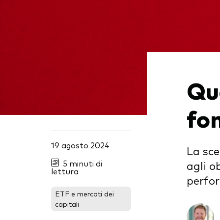
Multi-asset
Obbl
atti
ESG
Port
Mer
Qua
fon
19 agosto 2024
La sce
5 minuti di
agli o
lettura
perfor
ETF e mercati dei
capitali