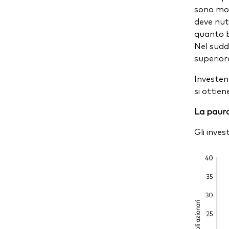
sono mol
deve nut
quanto ba
Nel sudd
superiore
Investen
si ottien
La paura 
Gli inve