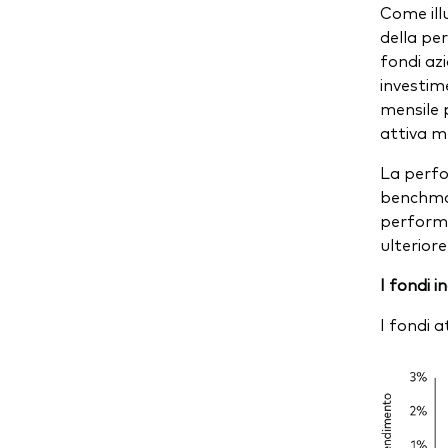
Come illu
della per
fondi azi
investim
mensile 
attiva m
La perfo
benchmar
performa
ulterior
I fondi 
I fondi a