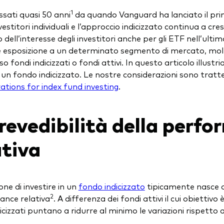
1
sati quasi 50 anni
da quando Vanguard ha lanciato il pri
nvestitori individuali e l’approccio indicizzato continua a cr
dell’interesse degli investitori anche per gli ETF nell’ul
 esposizione a un determinato segmento di mercato, molti 
o fondi indicizzati o fondi attivi. In questo articolo illustr
e un fondo indicizzato. Le nostre considerazioni sono trat
ations for index fund investing
.
Prevedibilità della perf
ativa
one di investire in un
fondo indicizzato
tipicamente nasce da
2
nce relativa
. A differenza dei fondi attivi il cui obiettivo
icizzati puntano a ridurre al minimo le variazioni rispetto al