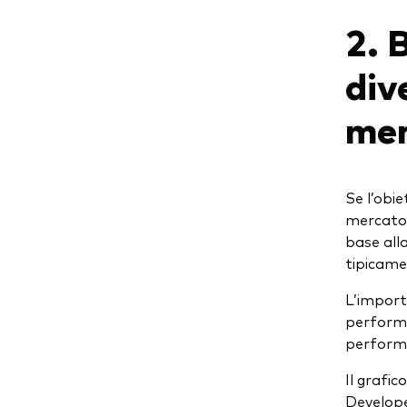
2. 
div
me
Se l’obie
mercato, 
base alla
tipicame
L’import
performa
performa
Il grafic
Developed