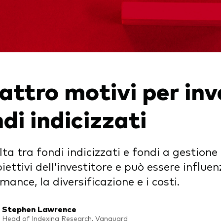
igazionario a gestione
va
afogli Modello
cato monetario
ttro motivi per inve
di indicizzati
lta tra fondi indicizzati e fondi a gestione
biettivi dell’investitore e può essere influ
mance, la diversificazione e i costi.
Stephen Lawrence
Head of Indexing Research, Vanguard