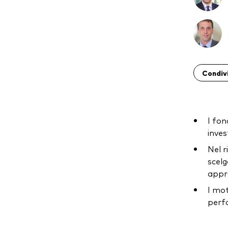
Condiv
I fon
inves
Nel r
scelg
appr
I mot
perfo