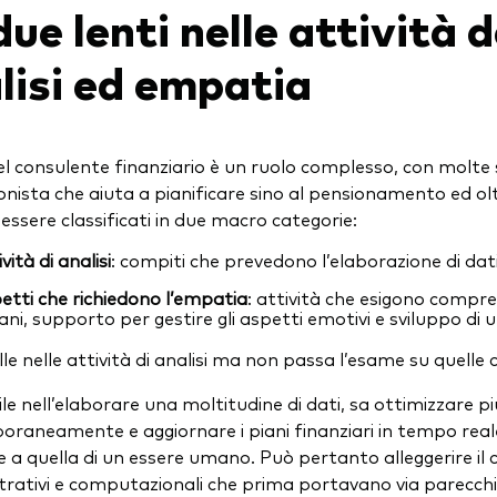
due lenti nelle attività 
lisi ed empatia
el consulente finanziario è un ruolo complesso, con molte
onista che aiuta a pianificare sino al pensionamento ed ol
essere classificati in due macro categorie:
vità di analisi
: compiti che prevedono l’elaborazione di dati
etti che richiedono l’empatia
: attività che esigono comp
ni, supporto per gestire gli aspetti emotivi e sviluppo di u
lle nelle attività di analisi ma non passa l’esame su quell
ile nell’elaborare una moltitudine di dati, sa ottimizzare p
raneamente e aggiornare i piani finanziari in tempo real
e a quella di un essere umano. Può pertanto alleggerire il 
rativi e computazionali che prima portavano via parecchi