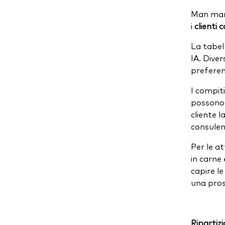
Man mano
i
clienti
La tabell
IA. Dive
preferen
I compit
possono 
cliente l
consulen
Per le at
in carne
capire l
una pros
Ripartiz