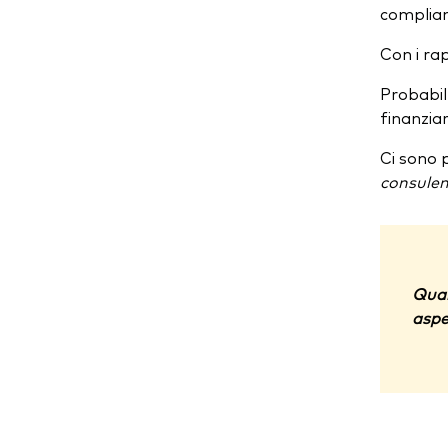
complian
Con i rap
Probabil
finanziar
Ci sono 
consulen
Qual
aspe