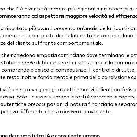
 che l’IA diventerà sempre più inglobata nei processi quoti
 cominceranno ad aspettarsi maggiore velocità ed efficienz
a riportata più avanti presenta un’analisi della ripartizio
rsamente da gran parte degli elaborati che contemplano l’I
ze del cliente sul fronte comportamentale.
i che richiedono empatia cominciano dove terminano le att
stabilire
quale
debba essere la risposta ma è la comunica
a comprenda e agisca di conseguenza. Il controllo di tutte l
te resta inoltre fondamentale prima della condivisione con 
tività che coinvolgono gli aspetti emotivi, i clienti preferi
 e ossa. Solo un essere umano infatti è veramente capace di
e autentiche preoccupazioni di natura finanziaria e separar
pettiva differente che sia davvero convincente.
ione dei compiti tra IA e consulente umano