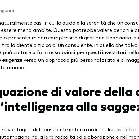
anguard.
naturalmente casi in cui la guida e la serenità che un con
essere meno ambìte. Questo potrebbe valere per chi è ancor
 o presenta minori complessità di gestione finanziaria, 
 tra la clientela tipica di un consulente, in quello che talv
A può aiutare a fornire soluzioni per questi investitori nell
o esigenze
verso un approccio più personalizzato e di magg
nte umano.
quazione di valore della
l’intelligenza alla sagg
e il vantaggio del consulente in termini di analisi dei dati i
 automazione nella loro raccolta ed elaborazione e nel mo