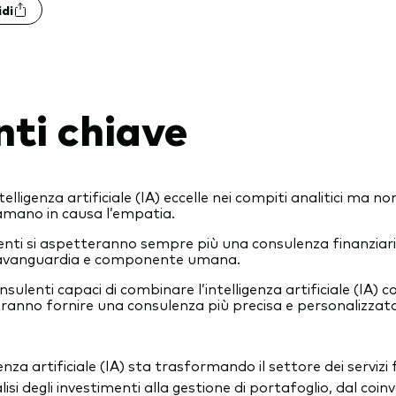
idi
nti chiave
ntelligenza artificiale (IA) eccelle nei compiti analitici ma 
amano in causa l’empatia.
lienti si aspetteranno sempre più una consulenza finanziari
’avanguardia e componente umana.
onsulenti capaci di combinare l’intelligenza artificiale (IA) c
ranno fornire una consulenza più precisa e personalizzata
genza artificiale (IA) sta trasformando il settore dei servizi f
lisi degli investimenti alla gestione di portafoglio, dal coin