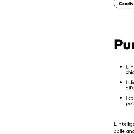
Condiv
Pu
L’i
chi
I c
all
I c
pot
L’intelli
dalle ana