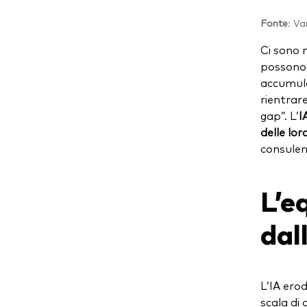
Fonte
: V
Ci sono 
possono 
accumulo
rientrare
gap”. L’
I
delle lor
consule
L’e
dal
L’IA erod
scala di