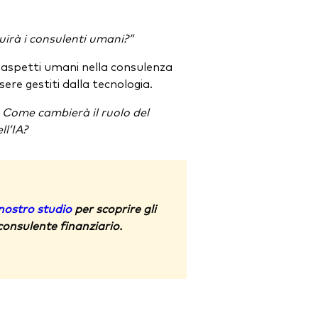
tuirà i consulenti umani?”
i aspetti umani nella consulenza
sere gestiti dalla tecnologia.
:
Come cambierà il ruolo del
ll’
I
A?
 nostro studio
per scoprire gli
 consulente finanziario.