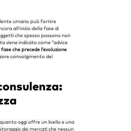
sulente umano può fornire
a all’inizio della fase di
soggetti che spesso possono non
olta viene indicato come “advice
a fase che precede l’evoluzione
iore coinvolgimento del
 consulenza:
ezza
n quanto oggi offre un livello e una
nitoraggio dei mercati che nessun