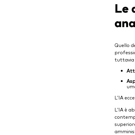
Le 
ana
Quello d
professi
tuttavia 
Atti
Asp
uma
L’IA ecce
L’IA è ab
contempo
superior
amminist