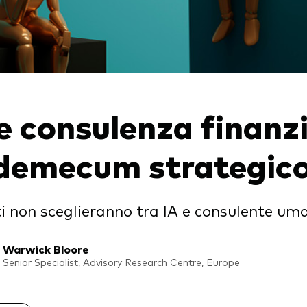
igazionario a gestione
va
afogli Modello
cato monetario
e consulenza finanzi
demecum strategic
nti non sceglieranno tra IA e consulente u
Warwick Bloore
Senior Specialist, Advisory Research Centre, Europe