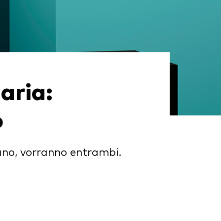
aria:
o
mano, vorranno entrambi.