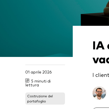
Multi-asset
Obbl
atti
ESG
Port
Mer
IA 
va
01 aprile 2026
I clie
5 minuti di
lettura
Costruzione del
portafoglio