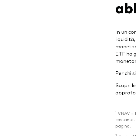
ab
In un con
liquidit
monetari
ETF ha gi
monetari
Per chi s
Scopri l
approfo
1
VNAV = N
costante. 
pagina.
2