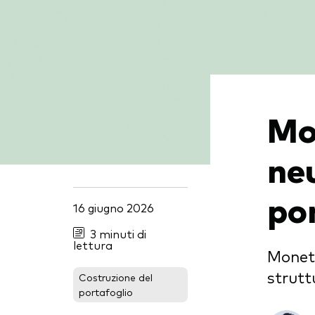
Multi-asset
Obbl
atti
ESG
Port
Mer
Mo
neu
po
16 giugno 2026
3 minuti di
lettura
Moneta
strutt
Costruzione del
portafoglio