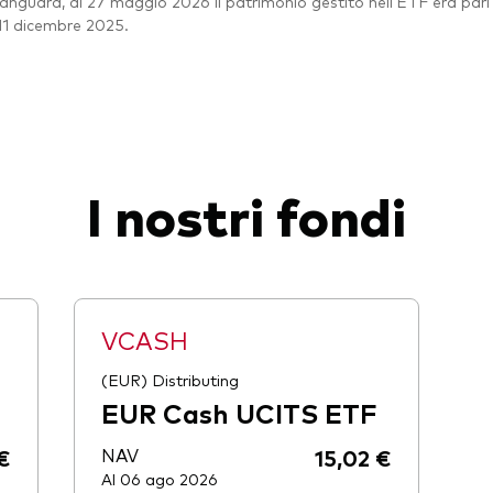
nguard, al 27 maggio 2026 il patrimonio gestito nell’ETF era pari a
’11 dicembre 2025.
I nostri fondi
VCASH
(EUR) Distributing
EUR Cash UCITS ETF
€
NAV
15,02 €
Al 06 ago 2026