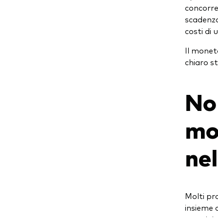
concorrer
scadenza
costi di 
Il moneta
chiaro st
Non
mo
ne
Molti pr
insieme d