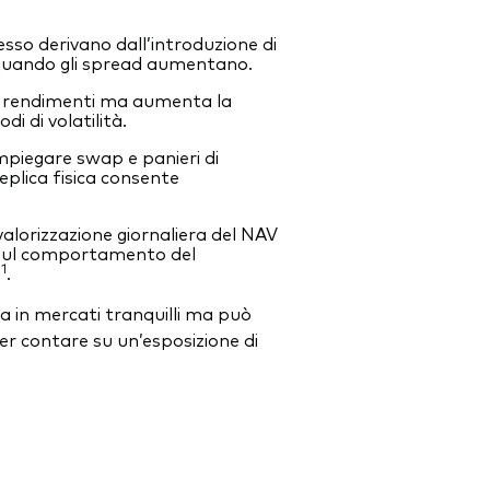
esso derivano dall’introduzione di
ssi quando gli spread aumentano.
 i rendimenti ma aumenta la
odi di volatilità.
impiegare swap e panieri di
eplica fisica consente
valorizzazione giornaliera del NAV
 sul comportamento del
1
i
.
 in mercati tranquilli ma può
er contare su un’esposizione di