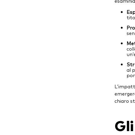
esaminia
Esp
tit
Pro
sens
Met
col
un’
Str
al 
por
L’impatt
emergere
chiaro 
Gli