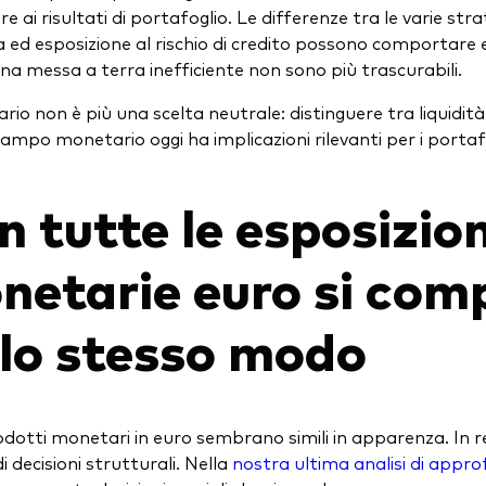
e ai risultati di portafoglio. Le differenze tra le varie stra
 ed esposizione al rischio di credito possono comportare es
una messa a terra inefficiente non sono più trascurabili.
rio non è più una scelta neutrale: distinguere tra liquidità
ampo monetario oggi ha implicazioni rilevanti per i portafo
 tutte le esposizion
netarie euro si com
llo stesso modo
odotti monetari in euro sembrano simili in apparenza. In re
i decisioni strutturali. Nella
nostra ultima analisi di appr