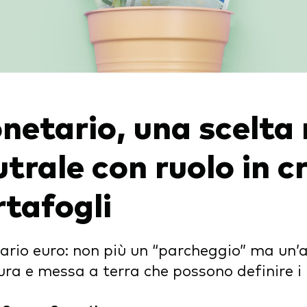
igazionario a gestione
va
afogli Modello
cato monetario
netario, una scelta
trale con ruolo in c
rtafogli
rio euro: non più un “parcheggio” ma un’a
ura e messa a terra che possono definire i r