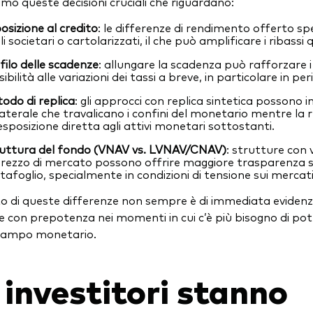
mo queste decisioni cruciali che riguardano:
osizione al credito
: le differenze di rendimento offerto sp
oli societari o cartolarizzati, il che può amplificare i riba
filo delle scadenze
: allungare la scadenza può rafforzare
ibilità alle variazioni dei tassi a breve, in particolare in peri
odo di replica
: gli approcci con replica sintetica possono 
laterale che travalicano i confini del monetario mentre la r
esposizione diretta agli attivi monetari sottostanti.
uttura del fondo (VNAV vs. LVNAV/CNAV)
: strutture con 
prezzo di mercato possono offrire maggiore trasparenza
tafoglio, specialmente in condizioni di tensione sui mercat
o di queste differenze non sempre è di immediata evidenza
 con prepotenza nei momenti in cui c’è più bisogno di pot
stampo monetario.
 investitori stanno