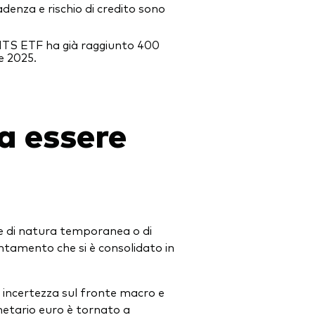
denza e rischio di credito sono
CITS ETF ha già raggiunto 400
re 2025.
 a essere
le di natura temporanea o di
entamento che si è consolidato in
ta incertezza sul fronte macro e
netario euro è tornato a