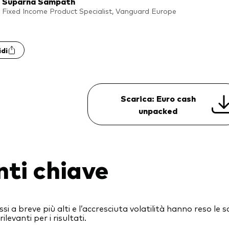
Suparna Sampath
Fixed Income Product Specialist, Vanguard Europe
idi
Scarica: Euro cash
unpacked
nti chiave
assi a breve più alti e l’accresciuta volatilità hanno reso l
rilevanti per i risultati.