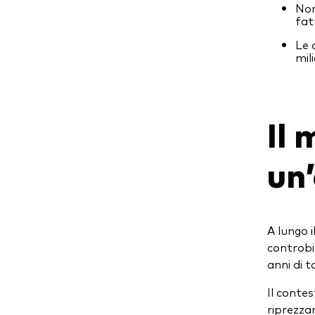
Non
fat
Le 
mil
Il 
un’
A lungo 
controbi
anni di t
Il contes
riprezza