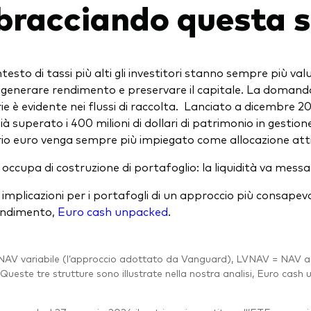
bracciando questa s
testo di tassi più alti gli investitori stanno sempre più val
à, generare rendimento e preservare il capitale. La domanda
e è evidente nei flussi di raccolta. Lanciato a dicembre
à superato i 400 milioni di dollari di patrimonio in gestione
o euro venga sempre più impiegato come allocazione att
i occupa di costruzione di portafoglio: la liquidità va mess
e implicazioni per i portafogli di un approccio più consape
ndimento,
Euro cash unpacked
.
AV variabile (l’approccio adottato da Vanguard), LVNAV = NAV a 
Queste tre strutture sono illustrate nella nostra analisi, Euro cash