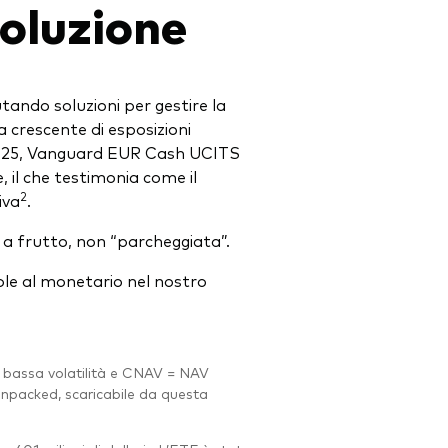
oluzione
utando soluzioni per gestire la
 crescente di esposizioni
 2025, Vanguard EUR Cash UCITS
, il che testimonia come il
2
iva
.
a a frutto, non “parcheggiata”.
vole al monetario nel nostro
bassa volatilità e CNAV = NAV
 unpacked, scaricabile da questa