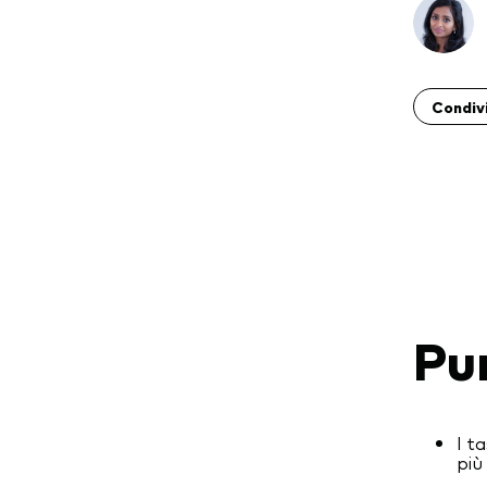
Condiv
Pu
I t
più 