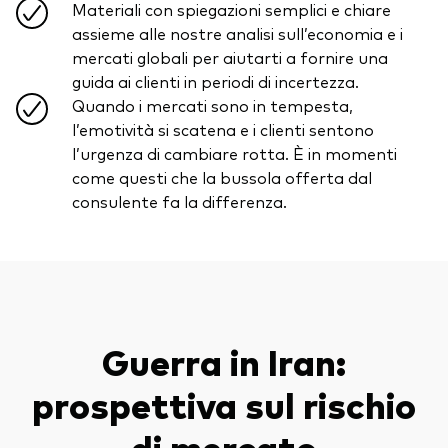
Materiali con spiegazioni semplici e chiare
Obbligazionario a gestione attiva
assieme alle nostre analisi sull’economia e i
Prevenzione delle frodi
Portafogli Modello
mercati globali per aiutarti a fornire una
guida ai clienti in periodi di incertezza.
Mercato monetario
Quando i mercati sono in tempesta,
l’emotività si scatena e i clienti sentono
l’urgenza di cambiare rotta. È in momenti
Investi con Vanguard
come questi che la bussola offerta dal
2026 Outlook di mercato
Come investire con Vanguard
consulente fa la differenza.
Documenti importanti
Contattaci
Guerra in Iran:
Il Team
prospettiva sul rischio
Investment stewardship
Il sondaggio Vanguard Advice
di mercato