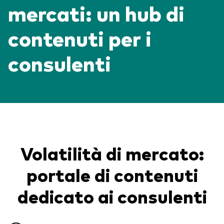
mercati: un hub di
Obbligazionario
contenuti per i
Multi-asset
consulenti
ESG
Eventi e webcast
Scopri di più sulle nostre soluzioni
d’investimento
Scopri la V Generation
ETF
Fondi indicizzati
Volatilità di mercato:
Multi-asset
portale di contenuti
LifeStrategy
dedicato ai consulenti
ESG
ETF knowledge centre
Obbligazionario