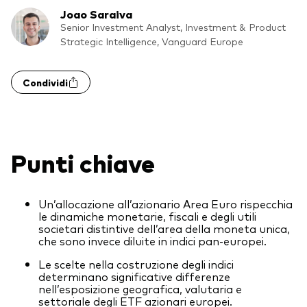
Obbligazionario a gestione attiva
Joao Saraiva
Senior Investment Analyst, Investment & Product
Prevenzione delle frodi
Portafogli Modello
Strategic Intelligence, Vanguard Europe
Mercato monetario
Condividi
Investi con Vanguard
2026 Outlook di mercato
Come investire con Vanguard
Punti chiave
Documenti importanti
Un’allocazione all’azionario Area Euro rispecchia
Contattaci
le dinamiche monetarie, fiscali e degli utili
societari distintive dell’area della moneta unica,
che sono invece diluite in indici pan-europei.
Il Team
Le scelte nella costruzione degli indici
Investment stewardship
determinano significative differenze
Il sondaggio Vanguard Advice
nell’esposizione geografica, valutaria e
settoriale degli ETF azionari europei.